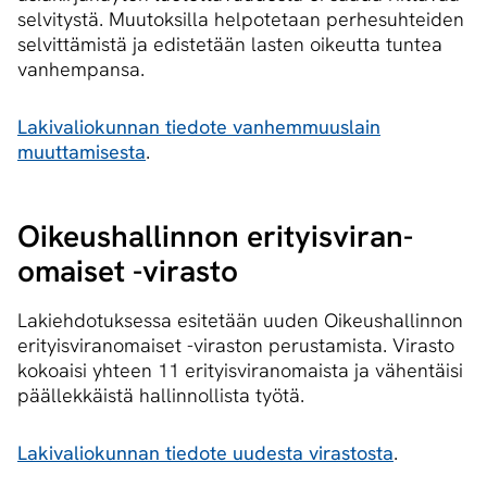
selvitystä. Muutoksilla helpotetaan perhesuhteiden
selvittämistä ja edistetään lasten oikeutta tuntea
vanhempansa.
Lakivaliokunnan tiedote vanhemmuuslain
muuttamisesta​
.
Oikeushallinnon eri­tyis­vi­ran­
omai­set -virasto
Lakiehdotuksessa esitetään uuden Oikeushallinnon
erityisviranomaiset -viraston perustamista. Virasto
kokoaisi yhteen 11 erityisviranomaista ja vähentäisi
päällekkäistä hallinnollista työtä.
Lakivaliokunnan tiedote uudesta virastosta​
.