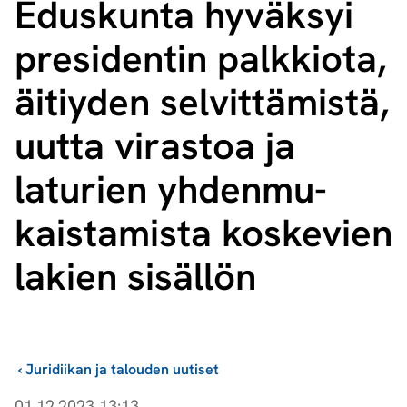
Eduskunta hyväksyi
presidentin palkkiota,
äitiyden selvittämistä,
uutta virastoa ja
laturien yh­den­mu­
kais­ta­mis­ta koskevien
lakien sisällön
›
Juridiikan ja talouden uutiset
01.12.2023 13:13