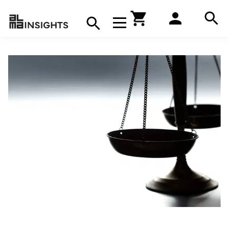
Hae
Avaa navigaatio
Kirjakauppa
Hae
Hae