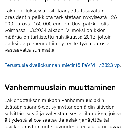
Lakiehdotuksessa esitetään, että tasavallan
presidentin palkkiota tarkistetaan nykyisestä 126
000 eurosta 160 000 euroon. Uusi palkkio olisi
voimassa 1.3.2024 alkaen. Viimeksi palkkion
määrää on tarkistettu huhtikuussa 2013, jolloin
palkkiota pienennettiin nyt esitettyä muutosta
vastaavalla summalla.
Perustuslakivaliokunnan mietintö PeVM 1/2023 vp​
.
Vanhemmuuslain muuttaminen
Lakiehdotuksen mukaan vanhemmuuslakiin
lisätään säännökset synnyttäneen äidin äitiyden
selvittämisestä ja vahvistamisesta tilanteissa, joissa
äitiydestä ei ole saatavilla asiakirjanäyttöä tai
asiakirjanäytön luotettavuudesta ei saada riittävää