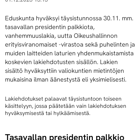
Eduskunta hyväksyi täysistunnossa 30.11. mm.
tasavallan presidentin palkkiota,
vanhemmuuslakia, uutta Oikeushallinnon
erityisviranomaiset -virastoa sekä puhelinten ja
muiden laitteiden laturien yhdenmukaistamista
koskevien lakiehdotusten sisällön. Lakien
sisältö hyväksyttiin valiokuntien mietintöjen
mukaisina ilman äänestystä eli yksimielisesti.
Lakiehdotukset palaavat täysistuntoon toiseen
käsittelyyn, jossa päätetään vain lakiehdotuksen
hyväksymisestä tai hylkäämisestä.
Tasavallan presidentin palkkio