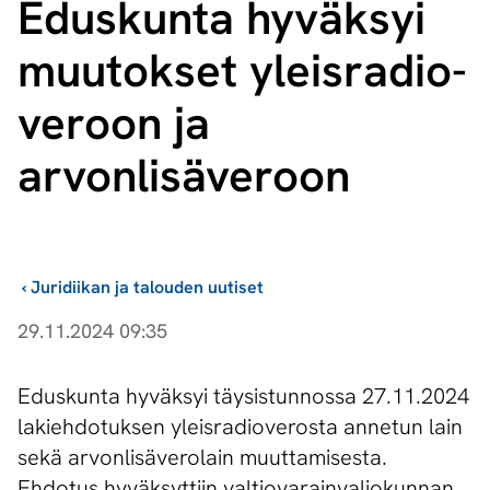
Eduskunta hyväksyi
muutokset yleis­ra­dio­
ve­roon ja
arvonlisäveroon
›
Juridiikan ja talouden uutiset
29.11.2024 09:35
​Eduskunta hyväksyi täysistunnossa 27.11.2024
lakiehdotuksen yleisradioverosta annetun lain
sekä arvonlisäverolain muuttamisesta.
Ehdotus hyväksyttiin valtiovarainvaliokunnan