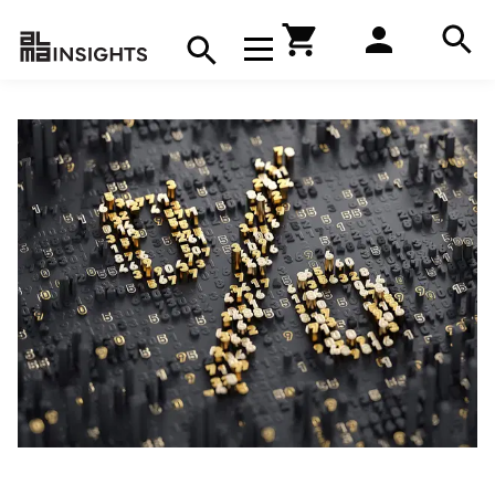
Hae
Avaa navigaatio
Kirjakauppa
Hae
Hae