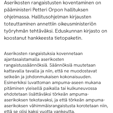
Aserikosten rangaistusten koventaminen on
pääministeri Petteri Orpon hallituksen
ohjelmassa. Hallitusohjelman kirjausten
toteuttaminen annettiin oikeusministeriön
työryhmän tehtäväksi. Eduskunnan kirjasto on
koostanut hankkeesta tietopaketin.
Aserikosten rangaistuksia kovennetaan
ajantasaistamalla aserikosten
rangaistussäännöksiä. Säännöksiä muutetaan
kattavalla tavalla ja niin, että ne muodostavat
selkeän ja johdonmukaisen kokonaisuuden.
Esimerkiksi luvattoman ampuma-aseen mukana
pitäminen yleisellä paikalla tai kulkuneuvossa
ehdotetaan lisättäväksi törkeän ampuma-
aserikoksen tekotavaksi, ja että törkeän ampuma-
aserikoksen vähimmäisrangaistusta korotetaan niin,
että se olisi kaksi vuotta vankeutta.