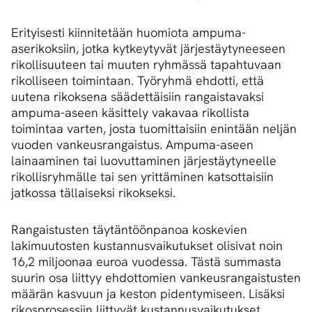
Erityisesti kiinnitetään huomiota ampuma-
aserikoksiin, jotka kytkeytyvät järjestäytyneeseen
rikollisuuteen tai muuten ryhmässä tapahtuvaan
rikolliseen toimintaan. Työryhmä ehdotti, että
uutena rikoksena säädettäisiin rangaistavaksi
ampuma-aseen käsittely vakavaa rikollista
toimintaa varten, josta tuomittaisiin enintään neljän
vuoden vankeusrangaistus. Ampuma-aseen
lainaaminen tai luovuttaminen järjestäytyneelle
rikollisryhmälle tai sen yrittäminen katsottaisiin
jatkossa tällaiseksi rikokseksi.
Rangaistusten täytäntöönpanoa koskevien
lakimuutosten kustannusvaikutukset olisivat noin
16,2 miljoonaa euroa vuodessa. Tästä summasta
suurin osa liittyy ehdottomien vankeusrangaistusten
määrän kasvuun ja keston pidentymiseen. Lisäksi
rikosprosessiin liittyvät kustannusvaikutukset