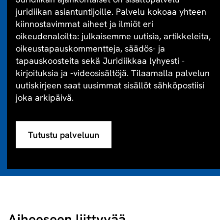
juridiikan asiantuntijoille. Palvelu kokoaa yhteen
kiinnostavimmat aiheet ja ilmiöt eri
oikeudenaloilta: julkaisemme uutisia, artikkeleita,
oikeustapauskommentteja, säädös- ja
tapauskoosteita sekä Juridiikkaa lyhyesti -
kirjoituksia ja -videosisältöjä. Tilaamalla palvelun
uutiskirjeen saat uusimmat sisällöt sähköpostiisi
joka arkipäivä.
Tutustu palveluun
Aiheeseen liittyvää