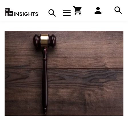
Hae
Avaa navigaatio
Kirjakauppa
Hae
Hae