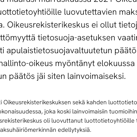
ttotietoyhtiöille luovutettavien maks
. Oikeusrekisterikeskus ei ollut tiet
ettömyyttä tietosuoja-asetuksen vaat
piti apulaistietosuojavaltuutetun pää
 hallinto-oikeus myöntänyt elokuussa
n päätös jäi siten lainvoimaiseksi.
ti Oikeusrekisterikeskuksen sekä kahden luottotieto
okonaisuudessa, joka koski lainvoimaisiin tuomioihi
rekisterikeskus oli luovuttanut luottotietoyhtiöille t
maksuhäiriömerkinnän edellytyksiä.