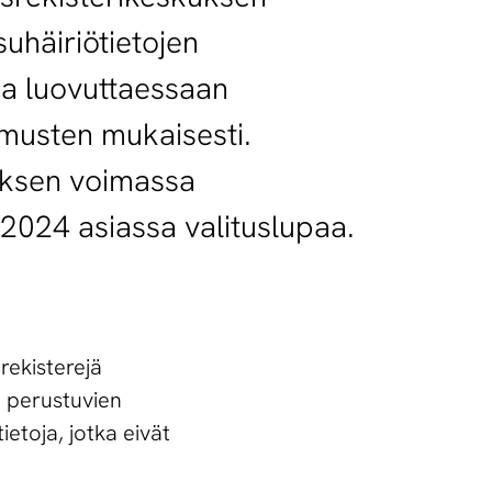
uhäiriötietojen
oja luovuttaessaan
imusten mukaisesti.
töksen voimassa
 2024 asiassa valituslupaa.
rekisterejä
n perustuvien
ietoja, jotka eivät