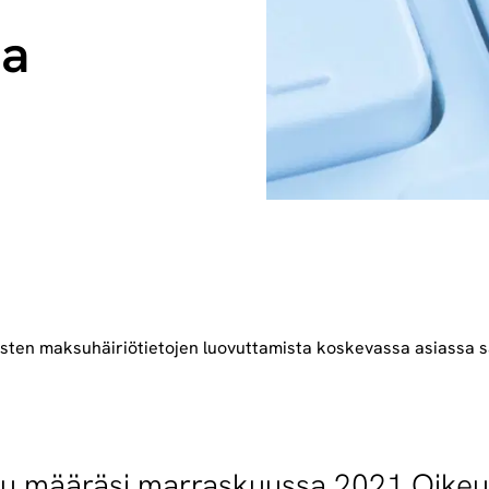
sa
listen maksuhäiriötietojen luovuttamista koskevassa asiassa s
ttu määräsi marraskuussa 2021 Oikeu