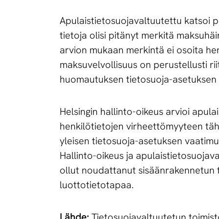
Apulaistietosuojavaltuutettu katsoi p
tietoja olisi pitänyt merkitä maksuhä
arvion mukaan merkintä ei osoita he
maksuvelvollisuus on perustellusti ri
huomautuksen tietosuoja-asetuksen va
Helsingin hallinto-oikeus arvioi apul
henkilötietojen virheettömyyteen täh
yleisen tietosuoja-asetuksen vaatimu
Hallinto-oikeus ja apulaistietosuojav
ollut noudattanut sisäänrakennetun t
luottotietotapaa.
Lähde:
Tietosuojavaltuutetun toimis