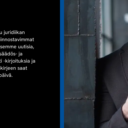
u juridiikan
kiinnostavimmat
aisemme uutisia,
säädös- ja
-kirjoituksia ja
skirjeen saat
päivä.