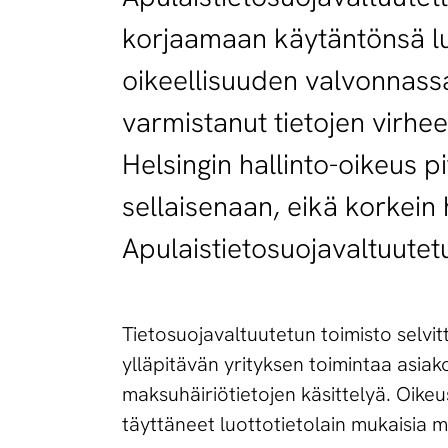
korjaamaan käytäntönsä luo
oikeellisuuden valvonnassa
varmistanut tietojen virhe
Helsingin hallinto-oikeus 
sellaisenaan, eikä korkein
Apulaistietosuojavaltuutetu
Tietosuojavaltuutetun toimisto selvit
ylläpitävän yrityksen toimintaa asiak
maksuhäiriötietojen käsittelyä. Oikeus
täyttäneet luottotietolain mukaisia 