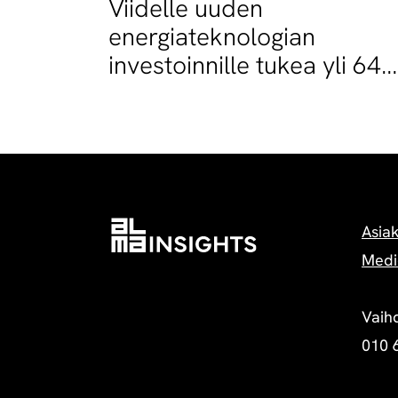
Viidelle uuden
energiateknologian
investoinnille tukea yli 64
miljoonaa euroa
Asia
Medi
Vaih
010 