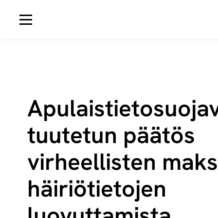
Avaa navigaatio
Apu­lais­tie­to­suo­ja­
tuu­te­tun päätös
virheellisten mak­
häi­riö­tie­to­jen
luovuttamista