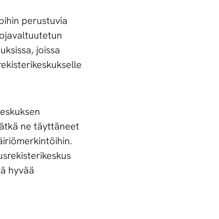
oihin perustuvia
uojavaltuutetun
ksissa, joissa
rekisterikeskukselle
ikeskuksen
vätkä ne täyttäneet
iriömerkintöihin.
usrekisterikeskus
yä hyvää