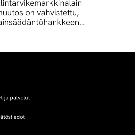
lintarvikemarkkinalain
uutos on vahvistettu,
ainsäädäntöhankkeen
oinen vaihe käynnistyy
t ja palvelut
äätöstiedot