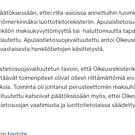
äätöksessään, ettei riita-asioissa annettuihin tuomi
iriömerkinnäksi luottotietorekisteriin. Apulaistietos
nkilön maksukyvyttömyyttä tai -haluttomuutta tapau
itautettu. Apulaistietosuojavaltuutettu antoi Oikeus
staisesta henkilötietojen käsittelystä.
aistietosuojavaltuutetun tavoin, että Oikeusrekister
täävät toimenpiteet olivat olleet riittämättömiä ei
ksia. Toiminta oli johtanut perusteettomiin maksuhä
altuutettu katsoivat päätöksissään myös, ettei Oike
ietosuojan vaatimusta ja luottotietolaissa säädett
ton
tiedote