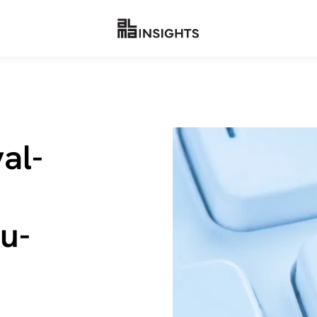
val­
su­