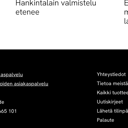
Hankintalain valmistelu
E
etenee
m
l
t
Yhteystiedot
kaspalvelu
Tietoa meistä
oiden asiakaspalvelu
Kaikki tuottee
Uutiskirjeet
de
Lähetä tilinp
665 101
Palaute