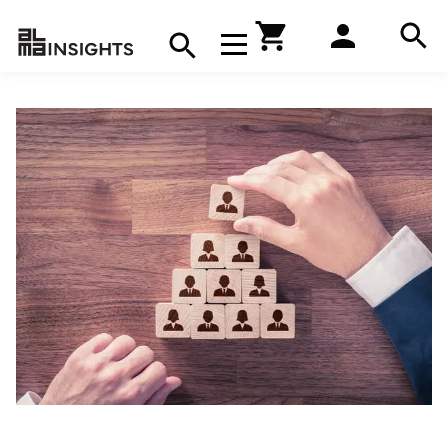
Hae
Avaa navigaatio
Kirjakauppa
Hae
Hae