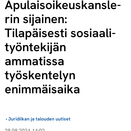
Apu­lai­soi­keus­kans­le­
rin sijainen:
Tilapäisesti so­si­aa­li­
työn­te­ki­jän
ammatissa
työskentelyn
enimmäisaika
›
Juridiikan ja talouden uutiset
28.08.2024 14:02