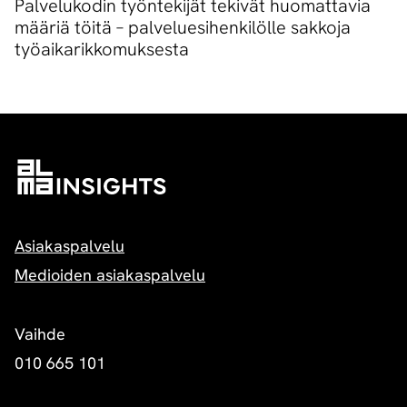
Palvelukodin työntekijät tekivät huomattavia
määriä töitä – palveluesihenkilölle sakkoja
työaikarikkomuksesta
Asiakaspalvelu
Medioiden asiakaspalvelu
Vaihde
010 665 101