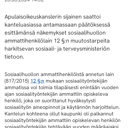
Apulaisoikeuskanslerin sijainen saattoi
kanteluasiassa antamassaan päätöksessä
esittämänsä näkemykset sosiaalihuollon
ammattihenkilölain 12 §:n muutostarpeita
harkitsevan sosiaali- ja terveysministeriön
tietoon.
Sosiaalihuollon ammattihenkilöistä annetun lain
(817/2015)
12 §:n
mukaan sosiaalityöntekijän
ammatissa voi toimia tilapäisesti enintään vuoden
ajan sosiaalityöntekijän ammattiin opiskeleva
henkilö, joka on suorittanut hyväksytysti
sosiaalityön aineopinnot ja käytännön harjoittelun.
Kantelun kohteena ollut kaupunki oli palkannut
sosiaalityöntekijän ammattiin opiskelevan henkilön
sosiaalityöntekijän tehtävään vuoden määräajaksi.