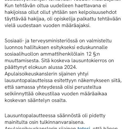
Kun tehtävän oltua uudelleen haettavana ei
hakijoissa ollut ollut yhtään sen kelpoisuusehdot
täyttävää hakijaa, oli opiskelija palkattu tehtävään
vielä uudestaan vuoden määräajaksi.
Sosiaali- ja terveysministeriössä on valmisteltu
luonnos hallituksen esitykseksi eduskunnalle
sosiaalihuollon ammattihenkilölain 12 §:n
muuttamisesta. Sitä koskeva lausuntokierros on
päättynyt elokuun alussa 2024.
Apulaisoikeuskanslerin sijainen yhtyi
lausuntopalautteissa esitettyyn näkemykseen siitä,
että samassa yhteydessä olisi perusteltua
selkiinnyttää oikeustilaa vuoden määräaikaa
koskevan sääntelyn osalta.
Lausuntopalautteessa säännöstä oli pidetty
mainitulta osin tulkinnanvaraisena.
Apulaisoikeuskanslerin sijainen
totesi
, että hänen