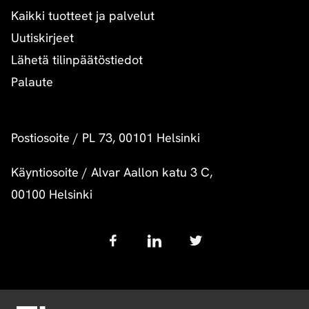
Kaikki tuotteet ja palvelut
Uutiskirjeet
Lähetä tilinpäätöstiedot
Palaute
Postiosoite
/
PL 73, 00101 Helsinki
Käyntiosoite
/
Alvar Aallon katu 3 C,
00100 Helsinki
Follow
us