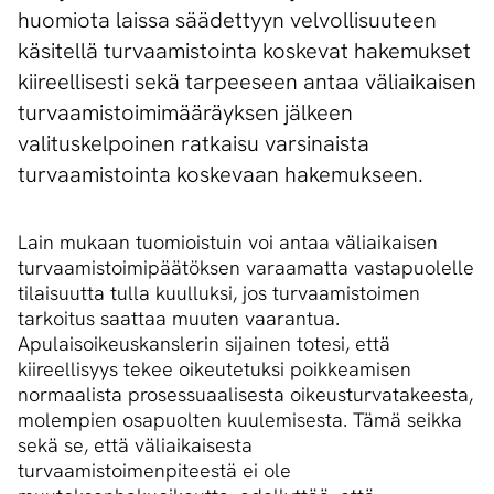
huomiota laissa säädettyyn velvollisuuteen
käsitellä turvaamistointa koskevat hakemukset
kiireellisesti sekä tarpeeseen antaa väliaikaisen
turvaamistoimimääräyksen jälkeen
valituskelpoinen ratkaisu varsinaista
turvaamistointa koskevaan hakemukseen.
Lain mukaan tuomioistuin voi antaa väliaikaisen
turvaamistoimipäätöksen varaamatta vastapuolelle
tilaisuutta tulla kuulluksi, jos turvaamistoimen
tarkoitus saattaa muuten vaarantua.
Apulaisoikeuskanslerin sijainen totesi, että
kiireellisyys tekee oikeutetuksi poikkeamisen
normaalista prosessuaalisesta oikeusturvatakeesta,
molempien osapuolten kuulemisesta. Tämä seikka
sekä se, että väliaikaisesta
turvaamistoimenpiteestä ei ole