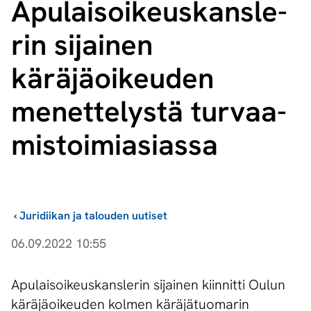
Apu­lai­soi­keus­kans­le­
rin sijainen
käräjäoikeuden
menettelystä tur­vaa­
mis­toi­mia­sias­sa
›
Juridiikan ja talouden uutiset
06.09.2022 10:55
Apulaisoikeuskanslerin sijainen kiinnitti Oulun
käräjäoikeuden kolmen käräjätuomarin