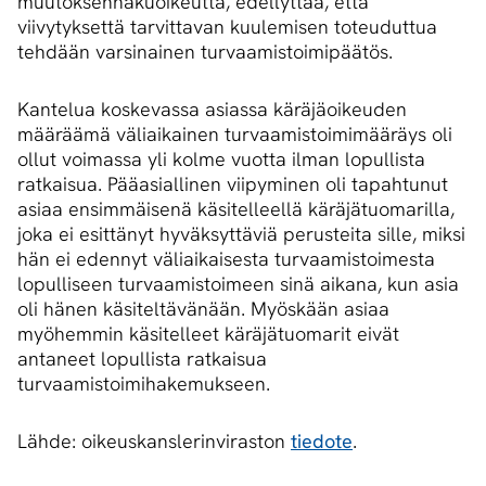
muutoksenhakuoikeutta, edellyttää, että
viivytyksettä tarvittavan kuulemisen toteuduttua
tehdään varsinainen turvaamistoimipäätös.
Kantelua koskevassa asiassa käräjäoikeuden
määräämä väliaikainen turvaamistoimimääräys oli
ollut voimassa yli kolme vuotta ilman lopullista
ratkaisua. Pääasiallinen viipyminen oli tapahtunut
asiaa ensimmäisenä käsitelleellä käräjätuomarilla,
joka ei esittänyt hyväksyttäviä perusteita sille, miksi
hän ei edennyt väliaikaisesta turvaamistoimesta
lopulliseen turvaamistoimeen sinä aikana, kun asia
oli hänen käsiteltävänään. Myöskään asiaa
myöhemmin käsitelleet käräjätuomarit eivät
antaneet lopullista ratkaisua
turvaamistoimihakemukseen.
Lähde: oikeuskanslerinviraston
tiedote
.