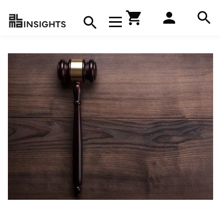
Hae
Avaa navigaatio
Kirjakauppa
Hae
Hae