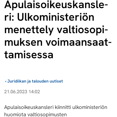
Apu­lai­soi­keus­kans­le­
ri: Ulkoministeriön
menettely val­tio­so­pi­
muk­sen voi­maan­saat­
ta­mi­ses­sa
›
Juridiikan ja talouden uutiset
21.06.2023 14:02
Apulaisoikeuskansleri kiinnitti ulkoministeriön
huomiota valtiosopimusten