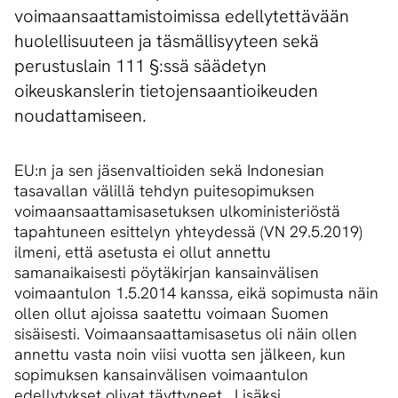
voimaansaattamistoimissa edellytettävään
huolellisuuteen ja täsmällisyyteen sekä
perustuslain 111 §:ssä säädetyn
oikeuskanslerin tietojensaantioikeuden
noudattamiseen.
EU:n ja sen jäsenvaltioiden sekä Indonesian
tasavallan välillä tehdyn puitesopimuksen
voimaansaattamisasetuksen ulkoministeriöstä
tapahtuneen esittelyn yhteydessä (VN 29.5.2019)
ilmeni, että asetusta ei ollut annettu
samanaikaisesti pöytäkirjan kansainvälisen
voimaantulon 1.5.2014 kanssa, eikä sopimusta näin
ollen ollut ajoissa saatettu voimaan Suomen
sisäisesti. Voimaansaattamisasetus oli näin ollen
annettu vasta noin viisi vuotta sen jälkeen, kun
sopimuksen kansainvälisen voimaantulon
edellytykset olivat täyttyneet. Lisäksi