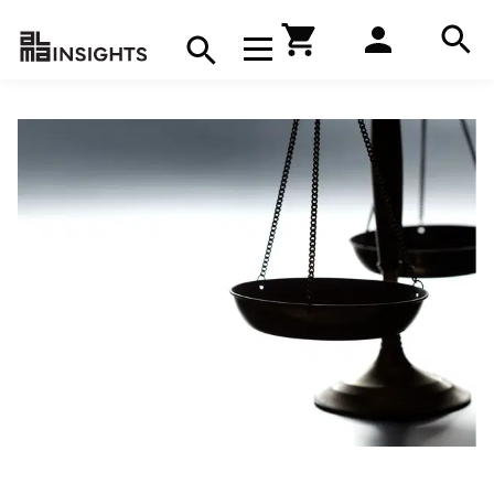
Hae
Avaa navigaatio
Kirjakauppa
Hae
Hae