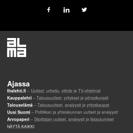
Follow
us