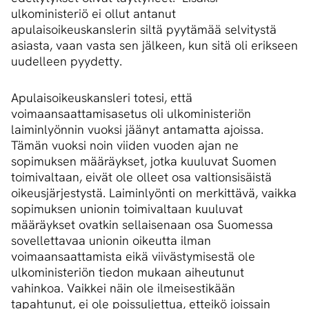
ulkoministeriö ei ollut antanut
apulaisoikeuskanslerin siltä pyytämää selvitystä
asiasta, vaan vasta sen jälkeen, kun sitä oli erikseen
uudelleen pyydetty.
Apulaisoikeuskansleri totesi, että
voimaansaattamisasetus oli ulkoministeriön
laiminlyönnin vuoksi jäänyt antamatta ajoissa.
Tämän vuoksi noin viiden vuoden ajan ne
sopimuksen määräykset, jotka kuuluvat Suomen
toimivaltaan, eivät ole olleet osa valtionsisäistä
oikeusjärjestystä. Laiminlyönti on merkittävä, vaikka
sopimuksen unionin toimivaltaan kuuluvat
määräykset ovatkin sellaisenaan osa Suomessa
sovellettavaa unionin oikeutta ilman
voimaansaattamista eikä viivästymisestä ole
ulkoministeriön tiedon mukaan aiheutunut
vahinkoa. Vaikkei näin ole ilmeisestikään
tapahtunut, ei ole poissuljettua, etteikö joissain