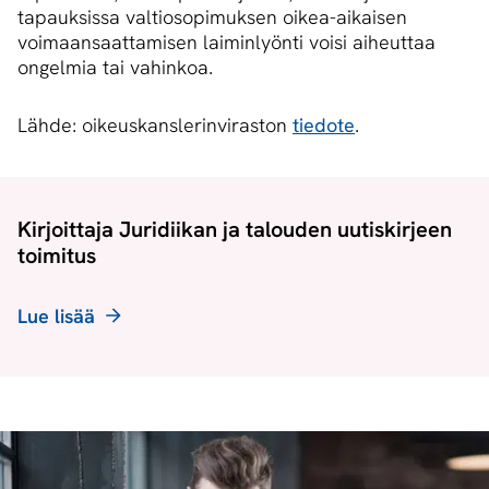
tapauksissa valtiosopimuksen oikea-aikaisen
voimaansaattamisen laiminlyönti voisi aiheuttaa
ongelmia tai vahinkoa.
Lähde: oikeuskanslerinviraston
tiedote
.
Kirjoittaja Juridiikan ja talouden uutiskirjeen
toimitus
Lue lisää