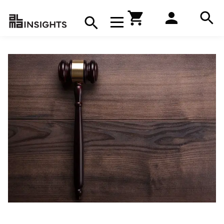
Hae
Avaa navigaatio
Kirjakauppa
Hae
Hae