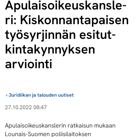
Apu­lai­soi­keus­kans­le­
ri: Kis­kon­nan­ta­pai­sen
työsyrjinnän esi­tut­
kin­ta­kyn­nyk­sen
arviointi
›
Juridiikan ja talouden uutiset
27.10.2022 08:47
Apulaisoikeuskanslerin ratkaisun mukaan
Lounais-Suomen poliisilaitoksen