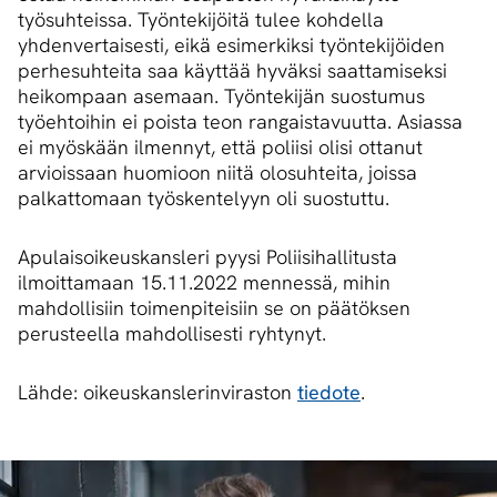
työsuhteissa. Työntekijöitä tulee kohdella
yhdenvertaisesti, eikä esimerkiksi työntekijöiden
perhesuhteita saa käyttää hyväksi saattamiseksi
heikompaan asemaan. Työntekijän suostumus
työehtoihin ei poista teon rangaistavuutta. Asiassa
ei myöskään ilmennyt, että poliisi olisi ottanut
arvioissaan huomioon niitä olosuhteita, joissa
palkattomaan työskentelyyn oli suostuttu.
Apulaisoikeuskansleri pyysi Poliisihallitusta
ilmoittamaan 15.11.2022 mennessä, mihin
mahdollisiin toimenpiteisiin se on päätöksen
perusteella mahdollisesti ryhtynyt.
Lähde: oikeuskanslerinviraston
tiedote
.