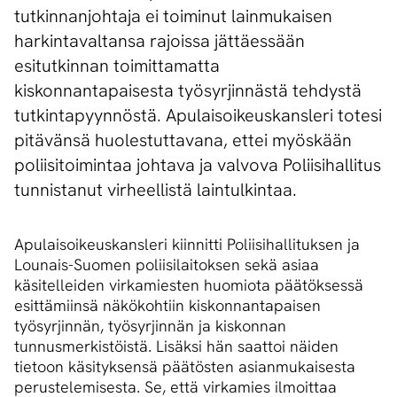
tutkinnanjohtaja ei toiminut lainmukaisen
harkintavaltansa rajoissa jättäessään
esitutkinnan toimittamatta
kiskonnantapaisesta työsyrjinnästä tehdystä
tutkintapyynnöstä. Apulaisoikeuskansleri totesi
pitävänsä huolestuttavana, ettei myöskään
poliisitoimintaa johtava ja valvova Poliisihallitus
tunnistanut virheellistä laintulkintaa.
Apulaisoikeuskansleri kiinnitti Poliisihallituksen ja
Lounais-Suomen poliisilaitoksen sekä asiaa
käsitelleiden virkamiesten huomiota päätöksessä
esittämiinsä näkökohtiin kiskonnantapaisen
työsyrjinnän, työsyrjinnän ja kiskonnan
tunnusmerkistöistä. Lisäksi hän saattoi näiden
tietoon käsityksensä päätösten asianmukaisesta
perustelemisesta. Se, että virkamies ilmoittaa