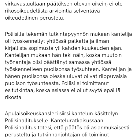
virkavastuullaan päätöksen olevan oikein, ei ole
rikosoikeudellista arviointia selventävä
oikeudellinen perustelu.
Poliisille tekemän tutkintapyynnön mukaan kantelija
oli työskennellyt yhtiössä palkatta ja ilman
kirjallista sopimusta yli kahden kuukauden ajan.
Kantelijan mukaan hän teki näin, koska muutoin
työnantaja olisi päättänyt samassa yhtiössä
työskennelleen puolisonsa työsuhteen. Kantelijan ja
hänen puolisonsa oleskeluluvat olivat riippuvaisia
puolison työsuhteesta. Poliisi ei toimittanut
esitutkintaa, koska asiassa ei ollut syytä epäillä
rikosta.
Apulaisoikeuskansleri siirsi kantelun käsittelyn
Poliisihallitukselle. Kanteluratkaisussaan
Poliisihallitus totesi, että päätös oli asianmukaisesti
perusteltu ja tutkinnanjohtajan oli toiminut