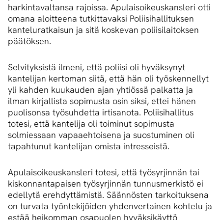
harkintavaltansa rajoissa. Apulaisoikeuskansleri otti
omana aloitteena tutkittavaksi Poliisihallituksen
kanteluratkaisun ja sitä koskevan poliisilaitoksen
päätöksen.
Selvityksistä ilmeni, että poliisi oli hyväksynyt
kantelijan kertoman siitä, että hän oli työskennellyt
yli kahden kuukauden ajan yhtiössä palkatta ja
ilman kirjallista sopimusta osin siksi, ettei hänen
puolisonsa työsuhdetta irtisanota. Poliisihallitus
totesi, että kantelija oli toiminut sopimusta
solmiessaan vapaaehtoisena ja suostuminen oli
tapahtunut kantelijan omista intresseistä.
Apulaisoikeuskansleri totesi, että työsyrjinnän tai
kiskonnantapaisen työsyrjinnän tunnusmerkistö ei
edellytä erehdyttämistä. Säännösten tarkoituksena
on turvata työntekijöiden yhdenvertainen kohtelu ja
estää heikomman osapuolen hyväksikäyttö