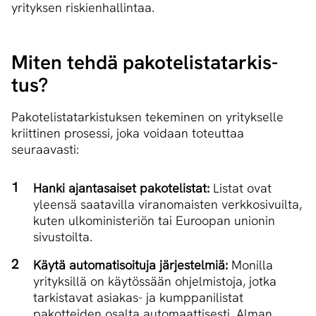
yrityksen riskienhallintaa.
Miten tehdä pa­ko­te­lis­ta­tar­kis­
tus?
Pakotelistatarkistuksen tekeminen on yritykselle
kriittinen prosessi, joka voidaan toteuttaa
seuraavasti:
Hanki ajantasaiset pakotelistat:
Listat ovat
yleensä saatavilla viranomaisten verkkosivuilta,
kuten ulkoministeriön tai Euroopan unionin
sivustoilta.
Käytä automatisoituja järjestelmiä:
Monilla
yrityksillä on käytössään ohjelmistoja, jotka
tarkistavat asiakas- ja kumppanilistat
pakotteiden osalta automaattisesti.
Alman