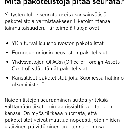
Mitä pakotelistoja pitää seurata?
Yritysten tulee seurata useita kansainvälisiä
pakotelistoja varmistaakseen liiketoimintansa
lainmukaisuuden. Tärkeimpiä listoja ovat:
YK:n turvallisuusneuvoston pakotelistat.
Euroopan unionin neuvoston pakotelistat.
Yhdysvaltojen OFAC:n (Office of Foreign Assets
Control) ylläpitämät pakotelistat.
Kansalliset pakotelistat, joita Suomessa hallinnoi
ulkoministeriö.
Näiden listojen seuraaminen auttaa yrityksiä
välttämään liiketoimintaa riskialttiiden tahojen
kanssa. On myös tärkeää huomata, että
pakotelistat voivat muuttua nopeasti, joten niiden
aktiivinen päivittäminen on olennainen osa