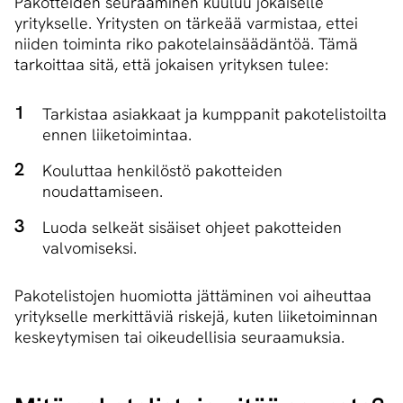
Pakotteiden seuraaminen kuuluu jokaiselle
yritykselle. Yritysten on tärkeää varmistaa, ettei
niiden toiminta riko pakotelainsäädäntöä. Tämä
tarkoittaa sitä, että jokaisen yrityksen tulee:
Tarkistaa asiakkaat ja kumppanit pakotelistoilta
ennen liiketoimintaa.
Kouluttaa henkilöstö pakotteiden
noudattamiseen.
Luoda selkeät sisäiset ohjeet pakotteiden
valvomiseksi.
Pakotelistojen huomiotta jättäminen voi aiheuttaa
yritykselle merkittäviä riskejä, kuten liiketoiminnan
keskeytymisen tai oikeudellisia seuraamuksia.