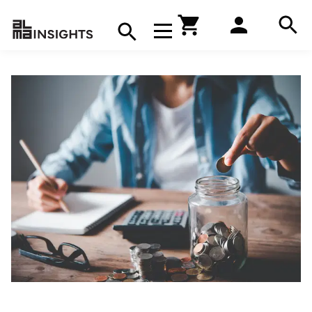
Hae
Avaa navigaatio
Kirjakauppa
Hae
Hae