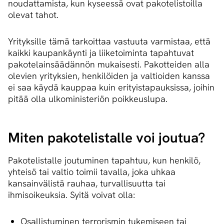
noudattamista, kun kyseessä ovat pakotelistoilla
olevat tahot.
Yrityksille tämä tarkoittaa vastuuta varmistaa, että
kaikki kaupankäynti ja liiketoiminta tapahtuvat
pakotelainsäädännön mukaisesti. Pakotteiden alla
olevien yrityksien, henkilöiden ja valtioiden kanssa
ei saa käydä kauppaa kuin erityistapauksissa, joihin
pitää olla ulkoministeriön poikkeuslupa.
Miten pakotelistalle voi joutua?
Pakotelistalle joutuminen tapahtuu, kun henkilö,
yhteisö tai valtio toimii tavalla, joka uhkaa
kansainvälistä rauhaa, turvallisuutta tai
ihmisoikeuksia. Syitä voivat olla:
Osallistuminen terrorismin tukemiseen tai