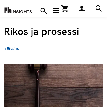
Hae
Avaa navigaatio
Kirjakauppa
Hae
Hae
Rikos ja prosessi
›
Etusivu