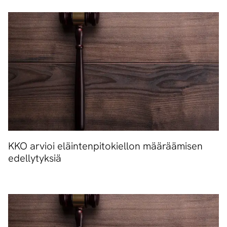
KKO arvioi eläintenpitokiellon määräämisen
edellytyksiä