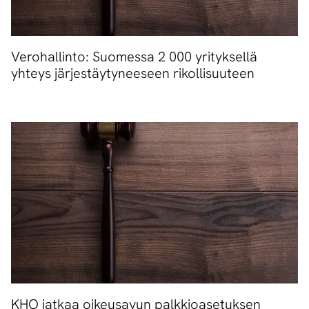
Verohallinto: Suomessa 2 000 yrityksellä
yhteys järjestäytyneeseen rikollisuuteen
KHO jatkaa oikeusavun palkkioasetuksen