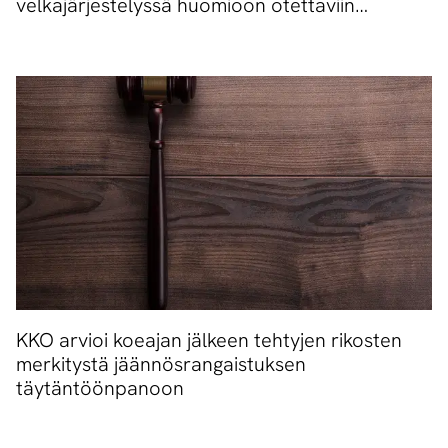
velkajärjestelyssä huomioon otettaviin
välttämättömiin elinkustannuksiin korotus
vuoden 2025 alussa
KKO arvioi koeajan jälkeen tehtyjen rikosten
merkitystä jäännösrangaistuksen
täytäntöönpanoon