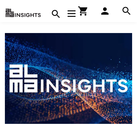
Hae
Avaa navigaatio
Kirjakauppa
Hae
Hae