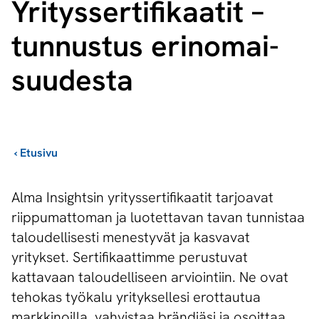
Yri­tys­ser­ti­fi­kaa­tit –
tunnustus erin­omai­
suu­des­ta
›
Etusivu
Alma Insightsin yrityssertifikaatit tarjoavat
riippumattoman ja luotettavan tavan tunnistaa
taloudellisesti menestyvät ja kasvavat
yritykset. Sertifikaattimme perustuvat
kattavaan taloudelliseen arviointiin. Ne ovat
tehokas työkalu yrityksellesi erottautua
markkinoilla, vahvistaa brändiäsi ja osoittaa