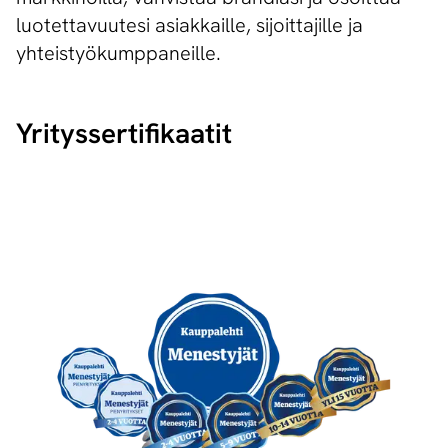
luotettavuutesi asiakkaille, sijoittajille ja
yhteistyökumppaneille.
Yri­tys­ser­ti­fi­kaa­tit