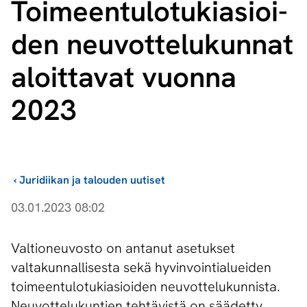
Toi­meen­tu­lo­tu­ki­asioi­
den neu­vot­te­lu­kun­nat
aloittavat vuonna
2023
›
Juridiikan ja talouden uutiset
03.01.2023 08:02
Valtioneuvosto on antanut asetukset
valtakunnallisesta sekä hyvinvointialueiden
toimeentulotukiasioiden neuvottelukunnista.
Neuvottelukuntien tehtävistä on säädetty