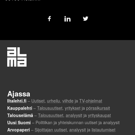
Follow
us