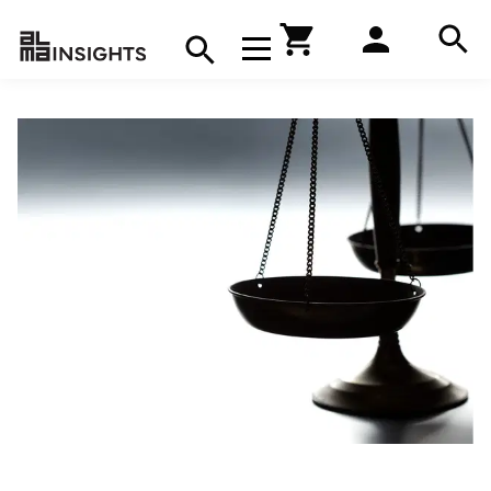
Hae
Avaa navigaatio
Kirjakauppa
Hae
Hae