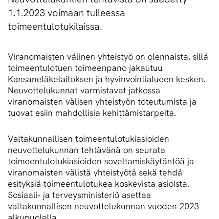
1.1.2023 voimaan tulleessa
toimeentulotukilaissa.
Viranomaisten välinen yhteistyö on olennaista, sillä
toimeentulotuen toimeenpano jakautuu
Kansaneläkelaitoksen ja hyvinvointialueen kesken.
Neuvottelukunnat varmistavat jatkossa
viranomaisten välisen yhteistyön toteutumista ja
tuovat esiin mahdollisia kehittämistarpeita.
Valtakunnallisen toimeentulotukiasioiden
neuvottelukunnan tehtävänä on seurata
toimeentulotukiasioiden soveltamiskäytäntöä ja
viranomaisten välistä yhteistyötä sekä tehdä
esityksiä toimeentulotukea koskevista asioista.
Sosiaali- ja terveysministeriö asettaa
valtakunnallisen neuvottelukunnan vuoden 2023
alkupuolella.