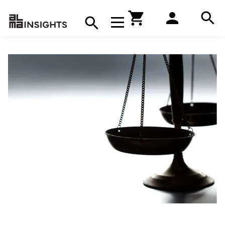
Hae
Avaa navigaatio
Kirjakauppa
Hae
Hae