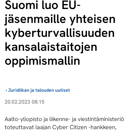
Suomi luo EU-
jäsenmaille yhteisen
ky­ber­tur­val­li­suu­den
kan­sa­lais­tai­to­jen
oppimismallin
›
Juridiikan ja talouden uutiset
20.02.2023 08:15
Aalto-yliopisto ja liikenne- ja viestintäministeriö
toteuttavat laajan Cyber Citizen -hankkeen,