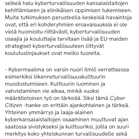
selkeä halu kyberturvallisuuden kansalaistaitojen
kehittämiseen ja elinikäisen oppimisen tukemiseen.
Muita tutkimuksen perusteella keskeisiä havaintoja
ovat, että eri kohderyhmien eroavaisuuksia ei ole
vielä huomioitu riittävästi, kyberturvallisuuden
osaajia ja kouluttajia tarvitaan lisää ja EU-maiden
strategiset kyberturvallisuuteen liittyvät
koulutuslinjaukset ovat melko tuoreita.
- Kybermaailma on varsin nuori ilmiö verrattaessa
esimerkiksi liikenneturvallisuuskulttuurin
muodostumiseen. Kulttuurin luominen ja
vahvistaminen vie aikaa, minkä vuoksi
määrätietoinen työ on tärkeää. Siksi tämä
Cyber
Citizen
-hanke on erittäin ajankohtainen ja tärkeä.
Yhteinen ymmärrys ja laaja-alainen
kyberkansalaistaitojen osaaminen muuttuvat ajan
saatossa sivistykseksi ja kulttuuriksi, joilla on suuri
merkitys koko yhteiskunnan turvallisuudelle sekä