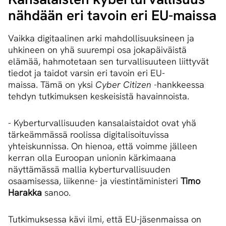
nähdään eri tavoin eri EU-maissa
Vaikka digitaalinen arki mahdollisuuksineen ja
uhkineen on yhä suurempi osa jokapäiväistä
elämää, hahmotetaan sen turvallisuuteen liittyvät
tiedot ja taidot varsin eri tavoin eri EU-
maissa. Tämä on yksi
Cyber Citizen
-hankkeessa
tehdyn tutkimuksen keskeisistä havainnoista.
- Kyberturvallisuuden kansalaistaidot ovat yhä
tärkeämmässä roolissa digitalisoituvissa
yhteiskunnissa. On hienoa, että voimme jälleen
kerran olla Euroopan unionin kärkimaana
näyttämässä mallia kyberturvallisuuden
osaamisessa, liikenne- ja viestintäministeri
Timo
Harakka
sanoo.
Tutkimuksessa kävi ilmi, että EU-jäsenmaissa on