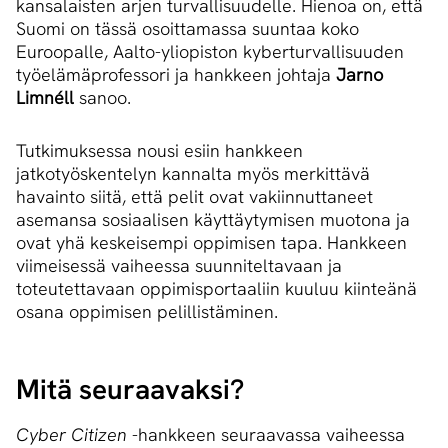
kansalaisten arjen turvallisuudelle. Hienoa on, että
Suomi on tässä osoittamassa suuntaa koko
Euroopalle, Aalto-yliopiston kyberturvallisuuden
työelämäprofessori ja hankkeen johtaja
Jarno
Limnéll
sanoo.
Tutkimuksessa nousi esiin hankkeen
jatkotyöskentelyn kannalta myös merkittävä
havainto siitä, että pelit ovat vakiinnuttaneet
asemansa sosiaalisen käyttäytymisen muotona ja
ovat yhä keskeisempi oppimisen tapa. Hankkeen
viimeisessä vaiheessa suunniteltavaan ja
toteutettavaan oppimisportaaliin kuuluu kiinteänä
osana oppimisen pelillistäminen.
Mitä seuraavaksi?
Cyber Citizen
-hankkeen seuraavassa vaiheessa