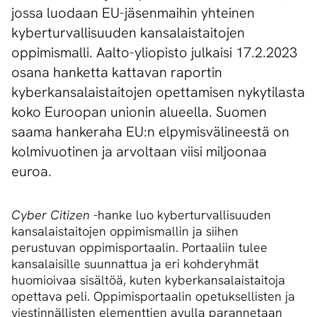
jossa luodaan EU-jäsenmaihin yhteinen
kyberturvallisuuden kansalaistaitojen
oppimismalli. Aalto-yliopisto julkaisi 17.2.2023
osana hanketta kattavan raportin
kyberkansalaistaitojen opettamisen nykytilasta
koko Euroopan unionin alueella. Suomen
saama hankeraha EU:n elpymisvälineestä on
kolmivuotinen ja arvoltaan viisi miljoonaa
euroa.
Cyber Citizen
-hanke luo kyberturvallisuuden
kansalaistaitojen oppimismallin ja siihen
perustuvan oppimisportaalin. Portaaliin tulee
kansalaisille suunnattua ja eri kohderyhmät
huomioivaa sisältöä, kuten kyberkansalaistaitoja
opettava peli. Oppimisportaalin opetuksellisten ja
viestinnällisten elementtien avulla parannetaan