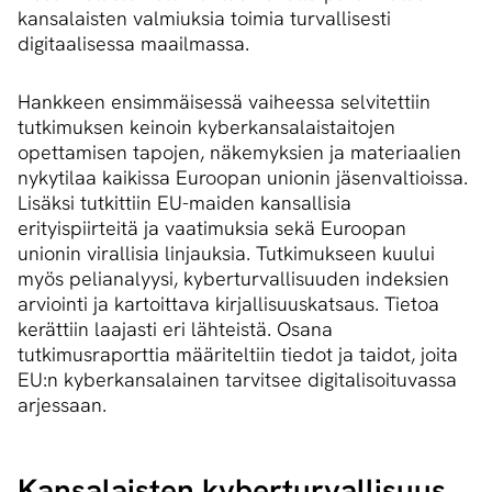
kansalaisten valmiuksia toimia turvallisesti
digitaalisessa maailmassa.
Hankkeen ensimmäisessä vaiheessa selvitettiin
tutkimuksen keinoin kyberkansalaistaitojen
opettamisen tapojen, näkemyksien ja materiaalien
nykytilaa kaikissa Euroopan unionin jäsenvaltioissa.
Lisäksi tutkittiin EU-maiden kansallisia
erityispiirteitä ja vaatimuksia sekä Euroopan
unionin virallisia linjauksia. Tutkimukseen kuului
myös pelianalyysi, kyberturvallisuuden indeksien
arviointi ja kartoittava kirjallisuuskatsaus. Tietoa
kerättiin laajasti eri lähteistä. Osana
tutkimusraporttia määriteltiin tiedot ja taidot, joita
EU:n kyberkansalainen tarvitsee digitalisoituvassa
arjessaan.
Kansalaisten ky­ber­tur­val­li­suus