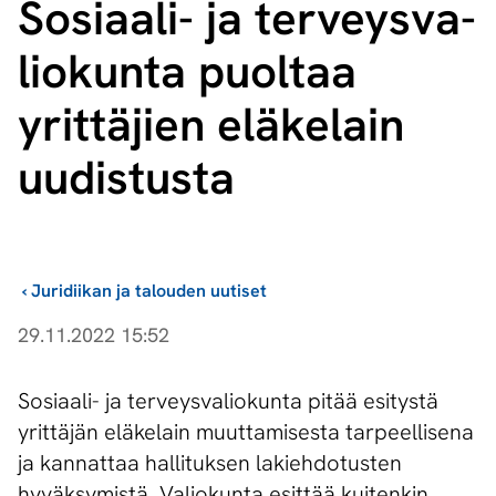
Sosiaali- ja ter­veys­va­
lio­kun­ta puoltaa
yrittäjien eläkelain
uudistusta
›
Juridiikan ja talouden uutiset
29.11.2022 15:52
​Sosiaali- ja terveysvaliokunta pitää esitystä
yrittäjän eläkelain muuttamisesta tarpeellisena
ja kannattaa hallituksen lakiehdotusten
hyväksymistä. Valiokunta esittää kuitenkin