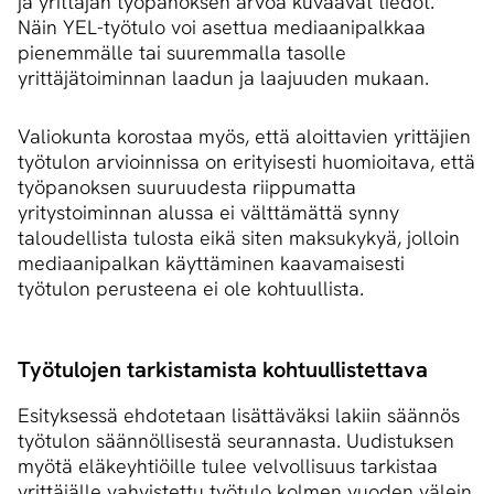
ja yrittäjän työpanoksen arvoa kuvaavat tiedot.
Näin YEL-työtulo voi asettua mediaanipalkkaa
pienemmälle tai suuremmalla tasolle
yrittäjätoiminnan laadun ja laajuuden mukaan.
Valiokunta korostaa myös, että aloittavien yrittäjien
työtulon arvioinnissa on erityisesti huomioitava, että
työpanoksen suuruudesta riippumatta
yritystoiminnan alussa ei välttämättä synny
taloudellista tulosta eikä siten maksukykyä, jolloin
mediaanipalkan käyttäminen kaavamaisesti
työtulon perusteena ei ole kohtuullista.
Työtulojen tarkistamista koh­tuul­lis­tet­ta­va
Esityksessä ehdotetaan lisättäväksi lakiin säännös
työtulon säännöllisestä seurannasta. Uudistuksen
myötä eläkeyhtiöille tulee velvollisuus tarkistaa
yrittäjälle vahvistettu työtulo kolmen vuoden välein.