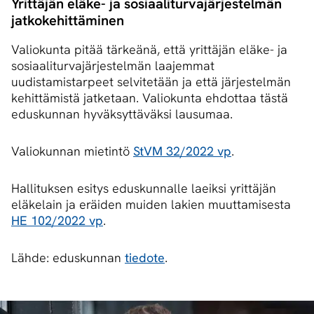
Yrittäjän eläke- ja so­si­aa­li­tur­va­jär­jes­tel­män
jat­ko­ke­hit­tä­mi­nen
Valiokunta pitää tärkeänä, että yrittäjän eläke- ja
sosiaaliturvajärjestelmän laajemmat
uudistamistarpeet selvitetään ja että järjestelmän
kehittämistä jatketaan. Valiokunta ehdottaa tästä
eduskunnan hyväksyttäväksi lausumaa.
Valiokunnan mietintö
StVM 32/2022 vp
.
Hallituksen esitys eduskunnalle laeiksi yrittäjän
eläkelain ja eräiden muiden lakien muuttamisesta
HE 102/2022 vp
.
Lähde: eduskunnan
tiedote
.