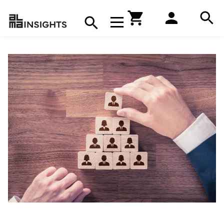
Hae
Avaa navigaatio
Kirjakauppa
Hae
Hae