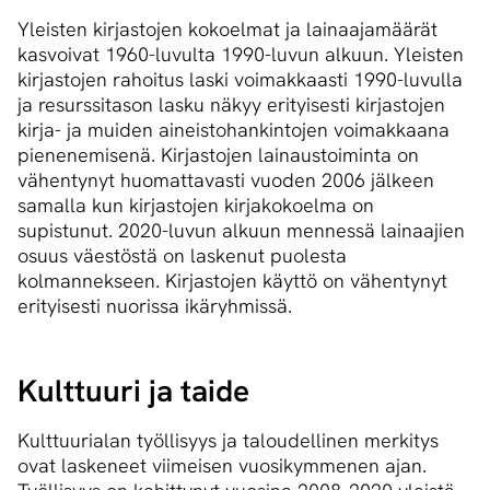
Yleisten kirjastojen kokoelmat ja lainaajamäärät
kasvoivat 1960-luvulta 1990-luvun alkuun. Yleisten
kirjastojen rahoitus laski voimakkaasti 1990-luvulla
ja resurssitason lasku näkyy erityisesti kirjastojen
kirja- ja muiden aineistohankintojen voimakkaana
pienenemisenä. Kirjastojen lainaustoiminta on
vähentynyt huomattavasti vuoden 2006 jälkeen
samalla kun kirjastojen kirjakokoelma on
supistunut. 2020-luvun alkuun mennessä lainaajien
osuus väestöstä on laskenut puolesta
kolmannekseen. Kirjastojen käyttö on vähentynyt
erityisesti nuorissa ikäryhmissä.
Kulttuuri ja taide
Kulttuurialan työllisyys ja taloudellinen merkitys
ovat laskeneet viimeisen vuosikymmenen ajan.