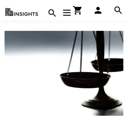
Hae
Avaa navigaatio
Kirjakauppa
Hae
Hae