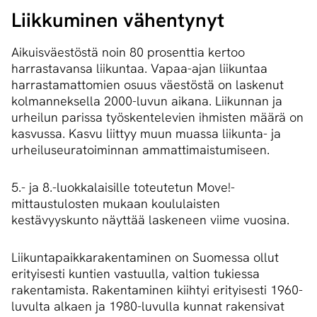
Liikkuminen vähentynyt
Aikuisväestöstä noin 80 prosenttia kertoo
harrastavansa liikuntaa. Vapaa-ajan liikuntaa
harrastamattomien osuus väestöstä on laskenut
kolmanneksella 2000-luvun aikana. Liikunnan ja
urheilun parissa työskentelevien ihmisten määrä on
kasvussa. Kasvu liittyy muun muassa liikunta- ja
urheiluseuratoiminnan ammattimaistumiseen.
5.- ja 8.-luokkalaisille toteutetun Move!-
mittaustulosten mukaan koululaisten
kestävyyskunto näyttää laskeneen viime vuosina.
Liikuntapaikkarakentaminen on Suomessa ollut
erityisesti kuntien vastuulla, valtion tukiessa
rakentamista. Rakentaminen kiihtyi erityisesti 1960-
luvulta alkaen ja 1980-luvulla kunnat rakensivat