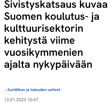
Sivistyskatsaus kuvaa
Suomen koulutus- ja
kult­tuu­ri­sek­to­rin
kehitystä viime
vuosikymmenien
ajalta nykypäivään
›
Juridiikan ja talouden uutiset
12.01.2023 10:47