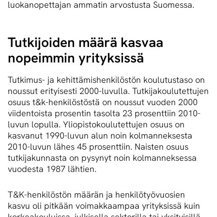
luokanopettajan ammatin arvostusta Suomessa.
Tutkijoiden määrä kasvaa
nopeimmin yrityksissä
Tutkimus- ja kehittämishenkilöstön koulutustaso on
noussut erityisesti 2000-luvulla. Tutkijakoulutettujen
osuus t&k-henkilöstöstä on noussut vuoden 2000
viidentoista prosentin tasolta 23 prosenttiin 2010-
luvun lopulla. Yliopistokoulutettujen osuus on
kasvanut 1990-luvun alun noin kolmanneksesta
2010-luvun lähes 45 prosenttiin. Naisten osuus
tutkijakunnasta on pysynyt noin kolmanneksessa
vuodesta 1987 lähtien.
T&K-henkilöstön määrän ja henkilötyövuosien
kasvu oli pitkään voimakkaampaa yrityksissä kuin
korkeakouluissa, julkisella sektorilla tai yksityisillä