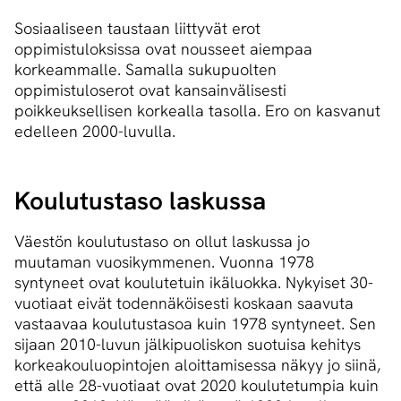
Sosiaaliseen taustaan liittyvät erot
oppimistuloksissa ovat nousseet aiempaa
korkeammalle. Samalla sukupuolten
oppimistuloserot ovat kansainvälisesti
poikkeuksellisen korkealla tasolla. Ero on kasvanut
edelleen 2000-luvulla.
Koulutustaso laskussa
Väestön koulutustaso on ollut laskussa jo
muutaman vuosikymmenen. Vuonna 1978
syntyneet ovat koulutetuin ikäluokka. Nykyiset 30-
vuotiaat eivät todennäköisesti koskaan saavuta
vastaavaa koulutustasoa kuin 1978 syntyneet. Sen
sijaan 2010-luvun jälkipuoliskon suotuisa kehitys
korkeakouluopintojen aloittamisessa näkyy jo siinä,
että alle 28-vuotiaat ovat 2020 koulutetumpia kuin