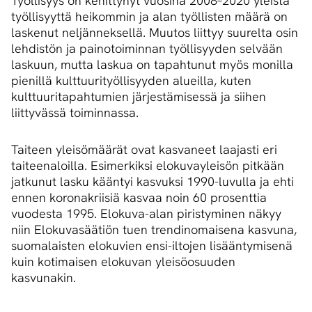
Työllisyys on kehittynyt vuosina 2008–2020 yleistä
työllisyyttä heikommin ja alan työllisten määrä on
laskenut neljänneksellä. Muutos liittyy suurelta osin
lehdistön ja painotoiminnan työllisyyden selvään
laskuun, mutta laskua on tapahtunut myös monilla
pienillä kulttuurityöllisyyden alueilla, kuten
kulttuuritapahtumien järjestämisessä ja siihen
liittyvässä toiminnassa.
Taiteen yleisömäärät ovat kasvaneet laajasti eri
taiteenaloilla. Esimerkiksi elokuvayleisön pitkään
jatkunut lasku kääntyi kasvuksi 1990-luvulla ja ehti
ennen koronakriisiä kasvaa noin 60 prosenttia
vuodesta 1995. Elokuva-alan piristyminen näkyy
niin Elokuvasäätiön tuen trendinomaisena kasvuna,
suomalaisten elokuvien ensi-iltojen lisääntymisenä
kuin kotimaisen elokuvan yleisöosuuden
kasvunakin.