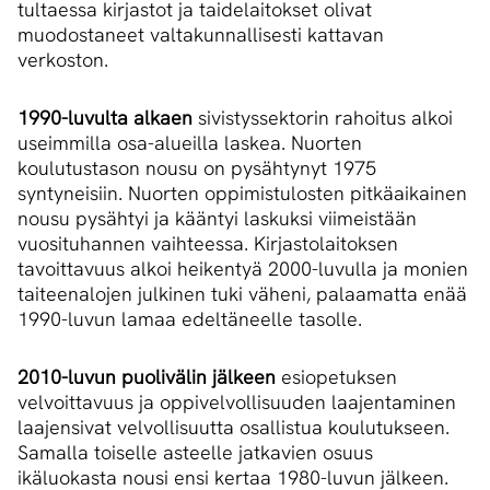
tultaessa kirjastot ja taidelaitokset olivat
muodostaneet valtakunnallisesti kattavan
verkoston.
1990-luvulta alkaen
sivistyssektorin rahoitus alkoi
useimmilla osa-alueilla laskea. Nuorten
koulutustason nousu on pysähtynyt 1975
syntyneisiin. Nuorten oppimistulosten pitkäaikainen
nousu pysähtyi ja kääntyi laskuksi viimeistään
vuosituhannen vaihteessa. Kirjastolaitoksen
tavoittavuus alkoi heikentyä 2000-luvulla ja monien
taiteenalojen julkinen tuki väheni, palaamatta enää
1990-luvun lamaa edeltäneelle tasolle.
2010-luvun puolivälin jälkeen
esiopetuksen
velvoittavuus ja oppivelvollisuuden laajentaminen
laajensivat velvollisuutta osallistua koulutukseen.
Samalla toiselle asteelle jatkavien osuus
ikäluokasta nousi ensi kertaa 1980-luvun jälkeen.