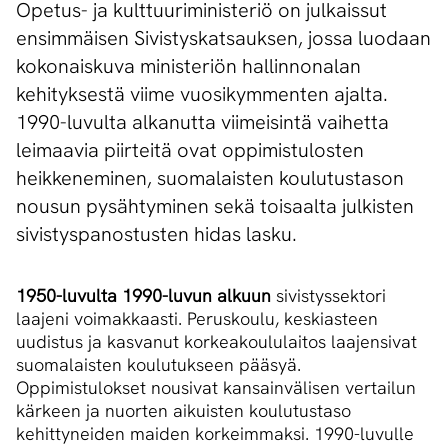
Opetus- ja kulttuuriministeriö on julkaissut
ensimmäisen Sivistyskatsauksen, jossa luodaan
kokonaiskuva ministeriön hallinnonalan
kehityksestä viime vuosikymmenten ajalta.
1990-luvulta alkanutta viimeisintä vaihetta
leimaavia piirteitä ovat oppimistulosten
heikkeneminen, suomalaisten koulutustason
nousun pysähtyminen sekä toisaalta julkisten
sivistyspanostusten hidas lasku.
1950-luvulta 1990-luvun alkuun
sivistyssektori
laajeni voimakkaasti. Peruskoulu, keskiasteen
uudistus ja kasvanut korkeakoululaitos laajensivat
suomalaisten koulutukseen pääsyä.
Oppimistulokset nousivat kansainvälisen vertailun
kärkeen ja nuorten aikuisten koulutustaso
kehittyneiden maiden korkeimmaksi. 1990-luvulle