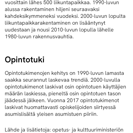
vuosittain lähes 500 liikuntapaikkaa. 1990-luvun
alussa rakentaminen hiljeni seuraavaksi
kahdeksikymmeneksi vuodeksi. 2000-luvun lopulta
liikuntapaikkarakentaminen on lisääntynyt
uudestaan ja nousi 2010-luvun lopulla lähelle
1980-luvun rakennusvauhtia.
Opintotuki
Opintotukimenojen kehitys on 1990-luvun lamasta
saakka seurannut laskevaa trendiä. 2000-luvulla
opintotukimenot laskivat osin opintotuen käyttäjien
määrän laskiessa, pieneltä osin opintotuen tason
jäädessä jälkeen. Vuonna 2017 opintotukimenot
laskivat huomattavasti opiskelijoiden siirtyessä
asumislisältä yleisen asumistuen piiriin.
Lähde ja lisätietoja: opetus- ja kulttuuriministeriön