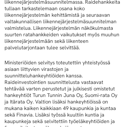
liikennejärjestelmäsuunnitelmassa. Raidehankkeita
tullaan tarkastelemaan osana koko
liikennejärjestelmän kehittämistä ja seuraavan
valtakunnallisen liikennejärjestelmäsuunnitelman
valmistelua. Liikennejärjestelmän näkökulmasta
suurten ratahankkeiden vaikutukset myös muuhun
liikennejärjestelmään sekä liikenteen
palvelutarjontaan tulee selvittää.
Ministeriöiden selvitys toteutettiin yhteistyössä
asiaan liittyvien virastojen ja
suunnitteluhankeyhtiöiden kanssa.
Raideinvestointien suunnittelusta vastaavat
tehtävää varten perustetut ja julkisesti omistetut
hankeyhtiöt Turun Tunnin Juna Oy, Suomi-rata Oy
ja Itärata Oy. Valtion lisäksi hankeyhtiöissä on
mukana kaiken kaikkiaan 49 kaupunkia ja kuntaa
sekä Finavia. Lisäksi työssä kuultiin kuntia ja
kaupunkeja sekä selvitettiin työeläkeyhtiöiden ja