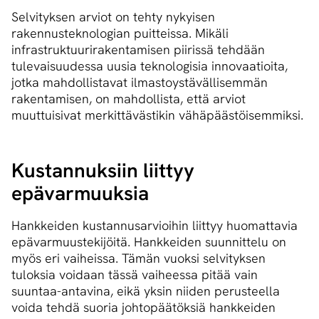
Selvityksen arviot on tehty nykyisen
rakennusteknologian puitteissa. Mikäli
infrastruktuurirakentamisen piirissä tehdään
tulevaisuudessa uusia teknologisia innovaatioita,
jotka mahdollistavat ilmastoystävällisemmän
rakentamisen, on mahdollista, että arviot
muuttuisivat merkittävästikin vähäpäästöisemmiksi.
Kustannuksiin liittyy
epävarmuuksia
Hankkeiden kustannusarvioihin liittyy huomattavia
epävarmuustekijöitä. Hankkeiden suunnittelu on
myös eri vaiheissa. Tämän vuoksi selvityksen
tuloksia voidaan tässä vaiheessa pitää vain
suuntaa-antavina, eikä yksin niiden perusteella
voida tehdä suoria johtopäätöksiä hankkeiden