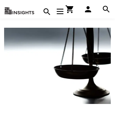
Hae
Avaa navigaatio
Kirjakauppa
Hae
Hae