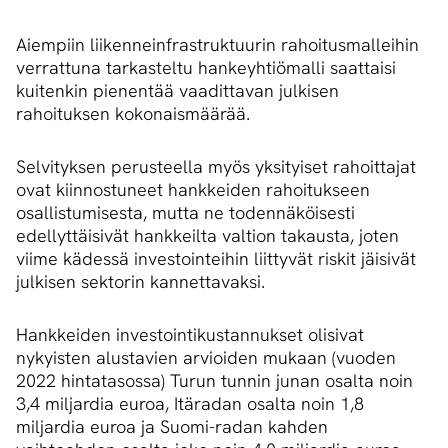
Aiempiin liikenneinfrastruktuurin rahoitusmalleihin
verrattuna tarkasteltu hankeyhtiömalli saattaisi
kuitenkin pienentää vaadittavan julkisen
rahoituksen kokonaismäärää.
Selvityksen perusteella myös yksityiset rahoittajat
ovat kiinnostuneet hankkeiden rahoitukseen
osallistumisesta, mutta ne todennäköisesti
edellyttäisivät hankkeilta valtion takausta, joten
viime kädessä investointeihin liittyvät riskit jäisivät
julkisen sektorin kannettavaksi.
Hankkeiden investointikustannukset olisivat
nykyisten alustavien arvioiden mukaan (vuoden
2022 hintatasossa) Turun tunnin junan osalta noin
3,4 miljardia euroa, Itäradan osalta noin 1,8
miljardia euroa ja Suomi-radan kahden