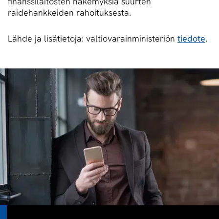
finanssilaitosten näkemyksiä suurten
raidehankkeiden rahoituksesta.
Lähde ja lisätietoja: valtiovarainministeriön
tiedote
.