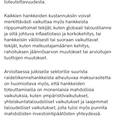
toteutettavuudesta.
Kaikkien hankkeiden kustannuksiin voivat
merkittävästi vaikuttaa myös hankkeista
riippumattomat tekijät, kuten globaali taloustilanne
ja siitä johtuva inflaatiotaso ja korkokehitys, tai
hankkeisiin välillisesti tai suoraan vaikuttavat
tekijät, kuten matkustajamäärien kehitys,
rahoituksen jäännösarvon muutokset tai arvioitujen
tuottojen muutokset.
Arvioitaessa julkiselle sektorille suurista
raideliikennehankkeista aiheutuvaa maksurasitetta
on huomioitava myös, että hankkeiden
toteuttamisella on monenlaisia mahdollisia
vaikutuksia, kuten ympäristövaikutukset,
yhteiskuntataloudelliset vaikutukset ja laajemmat
taloudelliset vaikutukset, joita tulisi myös punnita
mahdollisten investointipäätösten yhteydessä.