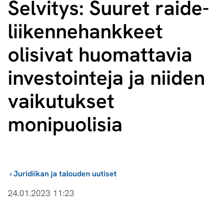
Selvitys: Suuret rai­de­
lii­ken­ne­hank­keet
olisivat huomattavia
investointeja ja niiden
vaikutukset
monipuolisia
›
Juridiikan ja talouden uutiset
24.01.2023 11:23