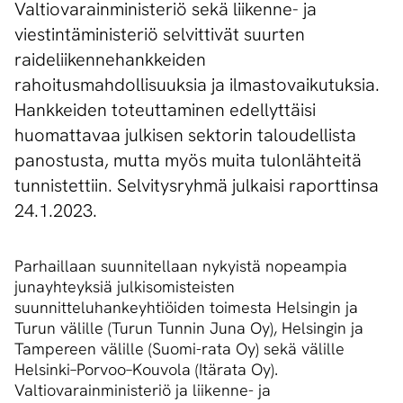
Valtiovarainministeriö sekä liikenne- ja
viestintäministeriö selvittivät suurten
raideliikennehankkeiden
rahoitusmahdollisuuksia ja ilmastovaikutuksia.
Hankkeiden toteuttaminen edellyttäisi
huomattavaa julkisen sektorin taloudellista
panostusta, mutta myös muita tulonlähteitä
tunnistettiin. Selvitysryhmä julkaisi raporttinsa
24.1.2023.
Parhaillaan suunnitellaan nykyistä nopeampia
junayhteyksiä julkisomisteisten
suunnitteluhankeyhtiöiden toimesta Helsingin ja
Turun välille (Turun Tunnin Juna Oy), Helsingin ja
Tampereen välille (Suomi-rata Oy) sekä välille
Helsinki–Porvoo–Kouvola (Itärata Oy).
Valtiovarainministeriö ja liikenne- ja