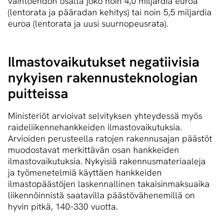
vaihtoehdon osalta joko noin 4,0 miljardia euroa
(lentorata ja pääradan kehitys) tai noin 5,5 miljardia
euroa (lentorata ja uusi suurnopeusrata).
Il­mas­to­vai­ku­tuk­set negatiivisia
nykyisen ra­ken­nus­tek­no­lo­gian
puitteissa
Ministeriöt arvioivat selvityksen yhteydessä myös
raideliikennehankkeiden ilmastovaikutuksia.
Arvioiden perusteella ratojen rakennusajan päästöt
muodostavat merkittävän osan hankkeiden
ilmastovaikutuksia. Nykyisiä rakennusmateriaaleja
ja työmenetelmiä käyttäen hankkeiden
ilmastopäästöjen laskennallinen takaisinmaksuaika
liikennöinnistä saatavilla päästövähenemillä on
hyvin pitkä, 140–330 vuotta.