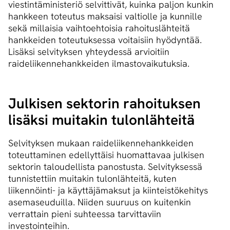
viestintäministeriö selvittivät, kuinka paljon kunkin
hankkeen toteutus maksaisi valtiolle ja kunnille
sekä millaisia vaihtoehtoisia rahoituslähteitä
hankkeiden toteutuksessa voitaisiin hyödyntää.
Lisäksi selvityksen yhteydessä arvioitiin
raideliikennehankkeiden ilmastovaikutuksia.
Julkisen sektorin rahoituksen
lisäksi muitakin tulonlähteitä
Selvityksen mukaan raideliikennehankkeiden
toteuttaminen edellyttäisi huomattavaa julkisen
sektorin taloudellista panostusta. Selvityksessä
tunnistettiin muitakin tulonlähteitä, kuten
liikennöinti- ja käyttäjämaksut ja kiinteistökehitys
asemaseuduilla. Niiden suuruus on kuitenkin
verrattain pieni suhteessa tarvittaviin
investointeihin.