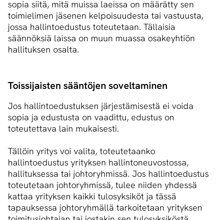
sopia siitä, mitä muissa laeissa on määrätty sen
toimielimen jäsenen kelpoisuudesta tai vastuusta,
jossa hallintoedustus toteutetaan. Tällaisia
säännöksiä laissa on muun muassa osakeyhtiön
hallituksen osalta.
Toissijaisten sääntöjen soveltaminen
Jos hallintoedustuksen järjestämisestä ei voida
sopia ja edustusta on vaadittu, edustus on
toteutettava lain mukaisesti.
Tällöin yritys voi valita, toteutetaanko
hallintoedustus yrityksen hallintoneuvostossa,
hallituksessa tai johtoryhmissä. Jos hallintoedustus
toteutetaan johtoryhmissä, tulee niiden yhdessä
kattaa yrityksen kaikki tulosyksiköt ja tässä
tapauksessa johtoryhmällä tarkoitetaan yrityksen
toimitusjohtajan tai jostakin sen tulosyksiköstä