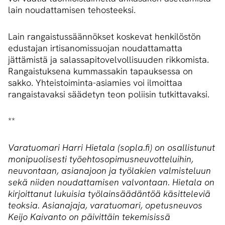
lain noudattamisen tehosteeksi.
Lain rangaistussäännökset koskevat henkilöstön
edustajan irtisanomissuojan noudattamatta
jättämistä ja salassapitovelvollisuuden rikkomista.
Rangaistuksena kummassakin tapauksessa on
sakko. Yhteistoiminta-asiamies voi ilmoittaa
rangaistavaksi säädetyn teon poliisin tutkittavaksi.
**
Varatuomari Harri Hietala (sopla.fi) on osallistunut
monipuolisesti työehtosopimusneuvotteluihin,
neuvontaan, asianajoon ja työlakien valmisteluun
sekä niiden noudattamisen valvontaan. Hietala on
kirjoittanut lukuisia työlainsäädäntöä käsitteleviä
teoksia. Asianajaja, varatuomari, opetusneuvos
Keijo Kaivanto on päivittäin tekemisissä