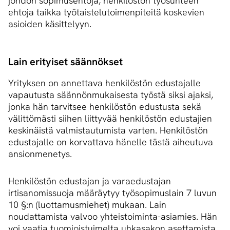
johdon sopimusehtoja, henkilöstön työsuhteen
ehtoja taikka työtaistelutoimenpiteitä koskevien
asioiden käsittelyyn.
Lain erityiset säännökset
Yrityksen on annettava henkilöstön edustajalle
vapautusta säännönmukaisesta työstä siksi ajaksi,
jonka hän tarvitsee henkilöstön edustusta sekä
välittömästi siihen liittyvää henkilöstön edustajien
keskinäistä valmistautumista varten. Henkilöstön
edustajalle on korvattava hänelle tästä aiheutuva
ansionmenetys.
Henkilöstön edustajan ja varaedustajan
irtisanomissuoja määräytyy työsopimuslain 7 luvun
10 §:n (luottamusmiehet) mukaan. Lain
noudattamista valvoo yhteistoiminta-asiamies. Hän
voi vaatia tuomioistuimelta uhkasakon asettamista