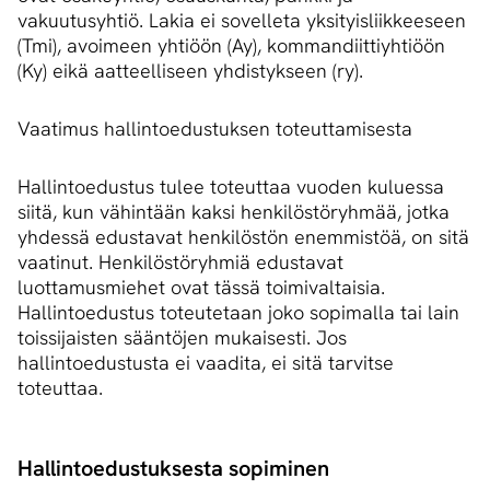
vakuutusyhtiö. Lakia ei sovelleta yksityisliikkeeseen
(Tmi), avoimeen yhtiöön (Ay), kommandiittiyhtiöön
(Ky) eikä aatteelliseen yhdistykseen (ry).
Vaatimus hallintoedustuksen toteuttamisesta
Hallintoedustus tulee toteuttaa vuoden kuluessa
siitä, kun vähintään kaksi henkilöstöryhmää, jotka
yhdessä edustavat henkilöstön enemmistöä, on sitä
vaatinut. Henkilöstöryhmiä edustavat
luottamusmiehet ovat tässä toimivaltaisia.
Hallintoedustus toteutetaan joko sopimalla tai lain
toissijaisten sääntöjen mukaisesti. Jos
hallintoedustusta ei vaadita, ei sitä tarvitse
toteuttaa.
Hal­lin­toe­dus­tuk­ses­ta sopiminen