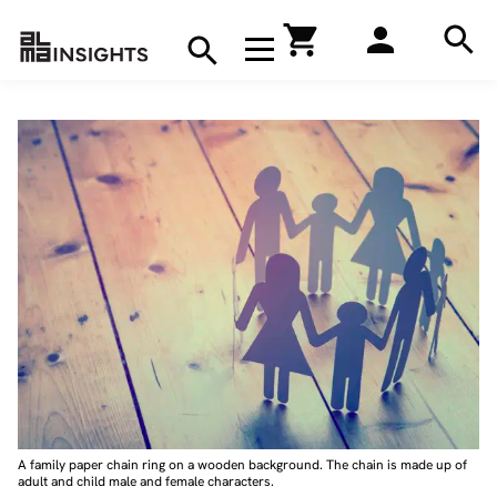
Hae
Avaa navigaatio
Kirjakauppa
Hae
Hae
A family paper chain ring on a wooden background. The chain is made up of
adult and child male and female characters.