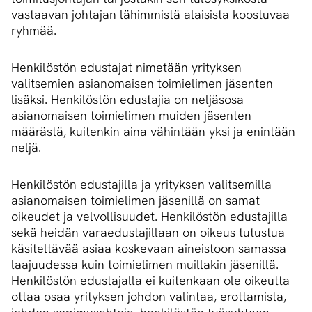
vastaavan johtajan lähimmistä alaisista koostuvaa
ryhmää.
Henkilöstön edustajat nimetään yrityksen
valitsemien asianomaisen toimielimen jäsenten
lisäksi. Henkilöstön edustajia on neljäsosa
asianomaisen toimielimen muiden jäsenten
määrästä, kuitenkin aina vähintään yksi ja enintään
neljä.
Henkilöstön edustajilla ja yrityksen valitsemilla
asianomaisen toimielimen jäsenillä on samat
oikeudet ja velvollisuudet. Henkilöstön edustajilla
sekä heidän varaedustajillaan on oikeus tutustua
käsiteltävää asiaa koskevaan aineistoon samassa
laajuudessa kuin toimielimen muillakin jäsenillä.
Henkilöstön edustajalla ei kuitenkaan ole oikeutta
ottaa osaa yrityksen johdon valintaa, erottamista,