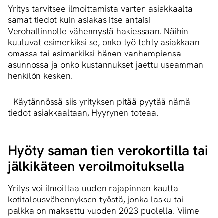
Yritys tarvitsee ilmoittamista varten asiakkaalta
samat tiedot kuin asiakas itse antaisi
Verohallinnolle vähennystä hakiessaan. Näihin
kuuluvat esimerkiksi se, onko työ tehty asiakkaan
omassa tai esimerkiksi hänen vanhempiensa
asunnossa ja onko kustannukset jaettu useamman
henkilön kesken.
- Käytännössä siis yrityksen pitää pyytää nämä
tiedot asiakkaaltaan, Hyyrynen toteaa.
Hyöty saman tien verokortilla tai
jälkikäteen ve­roil­moi­tuk­sel­la
Yritys voi ilmoittaa uuden rajapinnan kautta
kotitalousvähennyksen työstä, jonka lasku tai
palkka on maksettu vuoden 2023 puolella. Viime