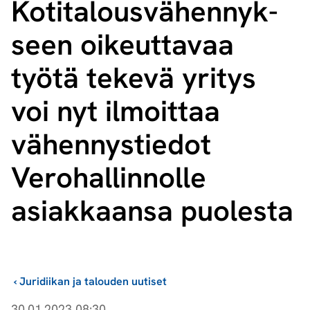
Ko­ti­ta­lous­vä­hen­nyk­
seen oikeuttavaa
työtä tekevä yritys
voi nyt ilmoittaa
vähennystiedot
Verohallinnolle
asiakkaansa puolesta
›
Juridiikan ja talouden uutiset
30.01.2023 08:30