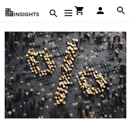
Hae
Avaa navigaatio
Kirjakauppa
Hae
Hae