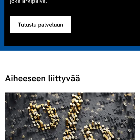
joka arkipäivä.
Tutustu palveluun
Aiheeseen liittyvää