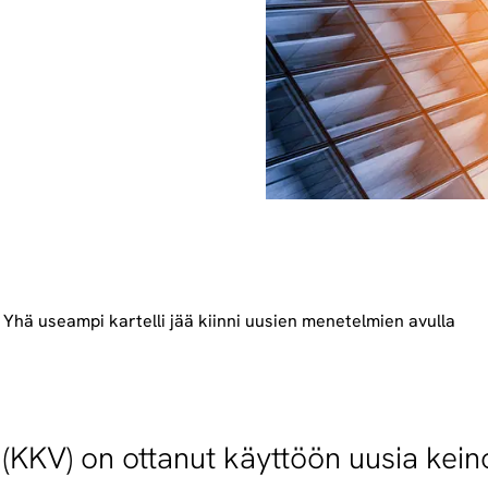
Yhä useam­pi kar­tel­li jää kiin­ni uusien me­ne­tel­mien avul­la
o (KKV) on ottanut käyttöön uusia kein