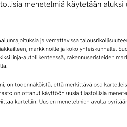
tollisia menetelmiä käytetään aluksi er
ailunrajoituksia ja verrattavissa talousrikollisuuteen
iakkailleen, markkinoille ja koko yhteiskunnalle. S
kiksi linja-autoliikenteessä, rakennuseristeiden mark
lla.
nni, on todennäköistä, että merkittävä osa kartellei
virasto on ottanut käyttöön uusia tilastollisia mene
 viittaa kartelliin. Uusien menetelmien avulla pyrit