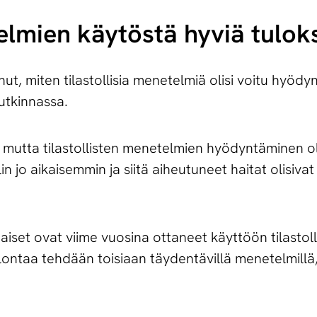
­tel­mien käy­tös­tä hy­viä tu­lok­
nnut, miten tilastollisia menetelmiä olisi voitu hyöd
tutkinnassa.
n­ni, mut­ta ti­las­tol­lis­ten me­ne­tel­mien hyö­dyn­tä­mi­nen 
l­lin jo ai­kai­sem­min ja sii­tä ai­heu­tu­neet hai­tat oli­si­
set ovat viime vuosina ottaneet käyttöön tilastol
ulontaa tehdään toisiaan täydentävillä menetelmillä, 