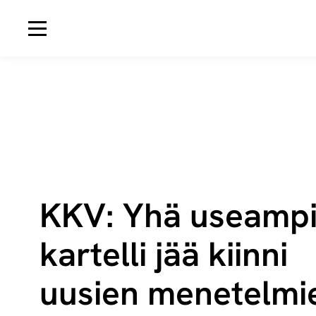
Avaa navigaatio
KKV: Yhä useam­p
kar­tel­li jää kiin­ni
uusien me­ne­tel­mi