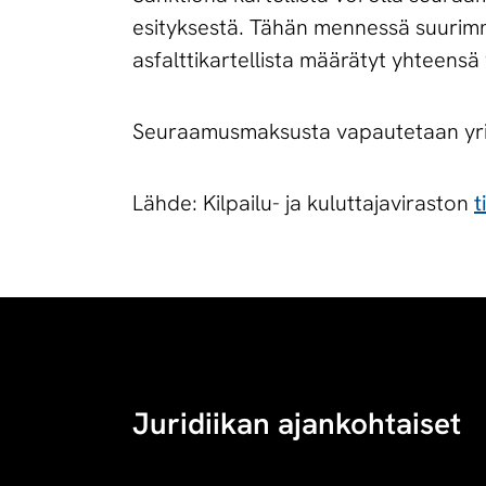
esityksestä. Tähän mennessä suurim
asfalttikartellista määrätyt yhteensä
Seuraamusmaksusta vapautetaan yritys
Lähde: Kilpailu- ja kuluttajaviraston
t
Juridiikan ajankohtaiset