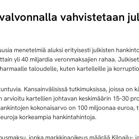
­val­von­nal­la vah­vis­te­taan jul
 uusia menetelmiä aluksi erityisesti julkisten hankint
ttain yli 40 miljardia veronmaksajien rahaa. Julkise
rmaalle taloudelle, kuten kartelleille ja korruptio
tuntuvia. Kansainvälisissä tutkimuksissa, joissa on k
on arvioitu kartellien johtavan keskimäärin 15–30 p
n hankintojen kokonaisarvo on 100 miljoonaa euroa, t
 euroja korkeampia hankintahintoja.
amusmaksu, jonka markkinaoikeus määrää Kilpailu- ja