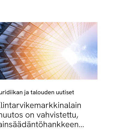
uridiikan ja talouden uutiset
lintarvikemarkkinalain
uutos on vahvistettu,
ainsäädäntöhankkeen
oinen vaihe käynnistyy