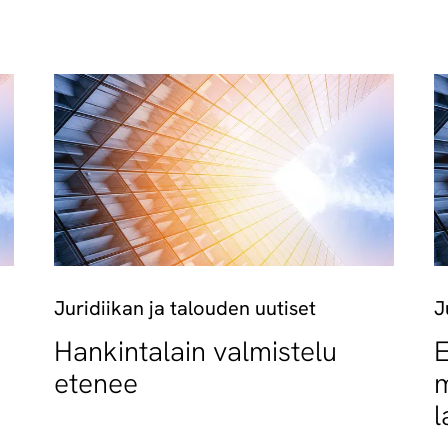
Juridiikan ja talouden uutiset
J
Hankintalain valmistelu
E
etenee
m
l
t