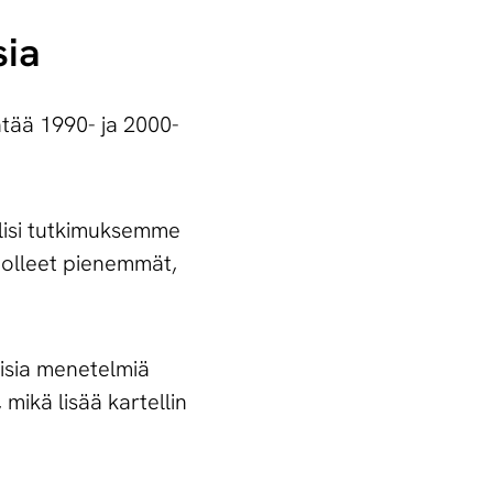
sia
yntää 1990- ja 2000-
oli­si tut­ki­muk­sem­me
vat ol­leet pie­nem­mät,
lisia menetelmiä
mikä lisää kartellin