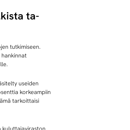
­kis­ta ta­
ojen tutkimiseen.
t hankinnat
lle.
äsitelty useiden
rosenttia korkeampiin
ämä tarkoittaisi
 kuluttajaviraston