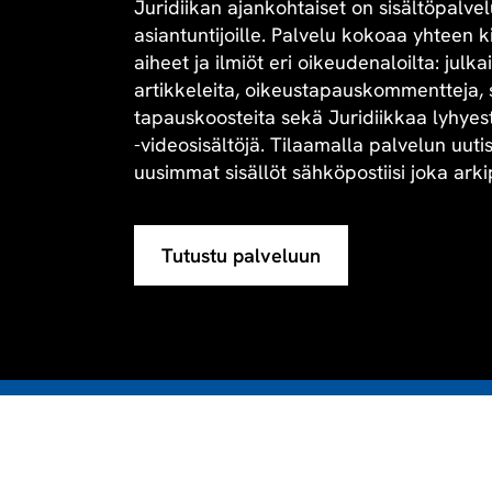
Juridiikan ajankohtaiset on sisältöpalvel
asiantuntijoille. Palvelu kokoaa yhteen 
aiheet ja ilmiöt eri oikeudenaloilta: julk
artikkeleita, oikeustapauskommentteja, 
tapauskoosteita sekä Juridiikkaa lyhyesti 
-videosisältöjä. Tilaamalla palvelun uuti
uusimmat sisällöt sähköpostiisi joka arki
Tutustu palveluun