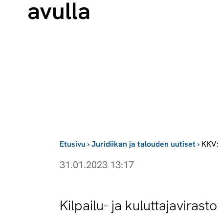
avul­la
Etusivu
›
Juridiikan ja talouden uutiset
›
KKV: 
31.01.2023 13:17
Kilpailu- ja kuluttajavirast