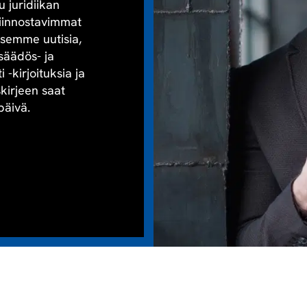
u juridiikan
kiinnostavimmat
aisemme uutisia,
säädös- ja
-kirjoituksia ja
skirjeen saat
päivä.