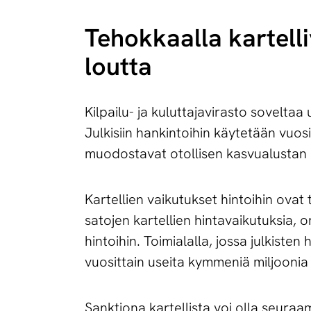
Te­hok­kaal­la kar­tel­li
lout­ta
Kilpailu- ja kuluttajavirasto soveltaa
Julkisiin hankintoihin käytetään vuosi
muodostavat otollisen kasvualustan ha
Kartellien vaikutukset hintoihin ovat 
satojen kartellien hintavaikutuksia, 
hintoihin. Toimialalla, jossa julkiste
vuosittain useita kymmeniä miljoonia
Sanktiona kartellista voi olla seura