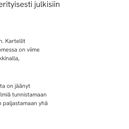
ityisesti julkisiin
. Kartellit
uomessa on viime
kinalla,
sta on jäänyt
telmiä tunnistamaan
ään paljastamaan yhä