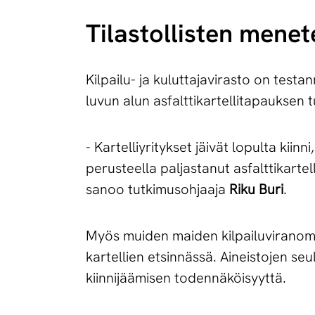
Ti­las­tol­lis­ten me­ne
Kilpailu- ja kuluttajavirasto on testa
luvun alun asfalttikartellitapauksen 
- Kar­tel­liy­ri­tyk­set jäi­vät lo­pul­ta kii
pe­rus­teel­la pal­jas­ta­nut as­falt­ti­kar­te
sanoo tutkimusohjaaja
Riku Buri
.
Myös muiden maiden kilpailuviranomai
kartellien etsinnässä. Aineistojen se
kiinnijäämisen todennäköisyyttä.