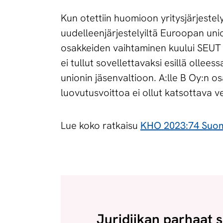
Kun otettiin huomioon yritysjärjestely
uudelleenjärjestelyiltä Euroopan unio
osakkeiden vaihtaminen kuului SEUT 4
ei tullut sovellettavaksi esillä ollee
unionin jäsenvaltioon. A:lle B Oy:n o
luovutusvoittoa ei ollut katsottava v
Lue koko ratkaisu
KHO 2023:74 Suom
Juridiikan parhaat s