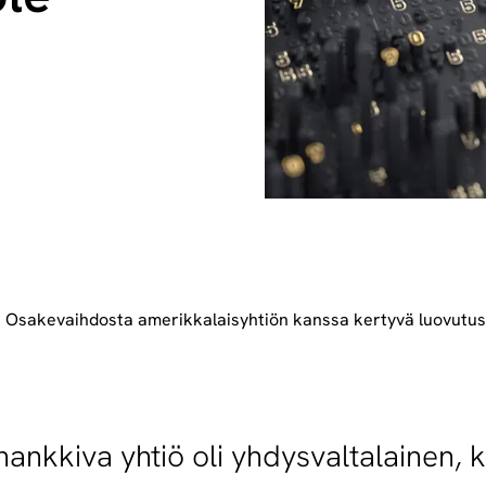
a
 Osakevaihdosta amerikkalaisyhtiön kanssa kertyvä luovutusv
ankkiva yhtiö oli yhdysvaltalainen, 