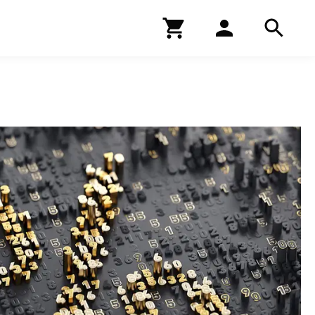
Kirjakauppa
Hae
Hae