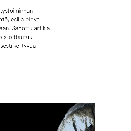
ritystoiminnan
tö, esillä oleva
aan. Sanottu artikla
ö sijoittautuu
isesti kertyvää