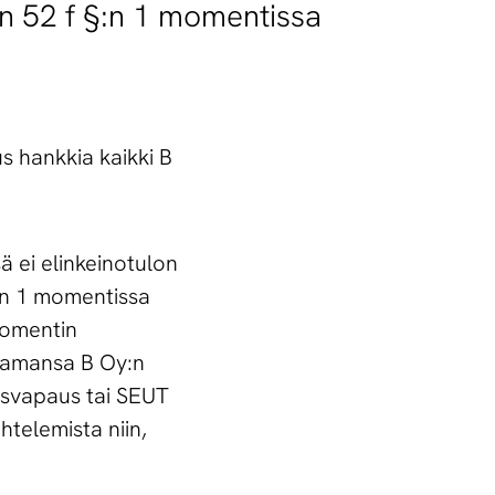
n 52 f §:n 1 momentissa
s hankkia kaikki B
 ei elinkeinotulon
:n 1 momentissa
momentin
tamansa B Oy:n
misvapaus tai SEUT
telemista niin,