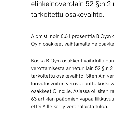
elinkeinoverolain 52 §:n 
tarkoitettu osakevaihto.
A omisti noin 0,61 prosenttia B Oy:n 
Oy:n osakkeet vaihtamalla ne osakkeis
Koska B Oy:n osakkeet vaihdolla han
verottamisesta annetun lain 52 §:n 
tarkoitettu osakevaihto. Siten A:n ve
luovutusvoiton verovapautta koske
osakkeet C Inc:lle. Asiassa oli siten 
63 artiklan pääomien vapaa liikkuvuu
ettei A:lle kerry veronalaista tuloa.