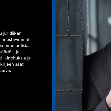
u juridiikan
kiinnostavimmat
aisemme uutisia,
säädös- ja
-kirjoituksia ja
skirjeen saat
päivä.