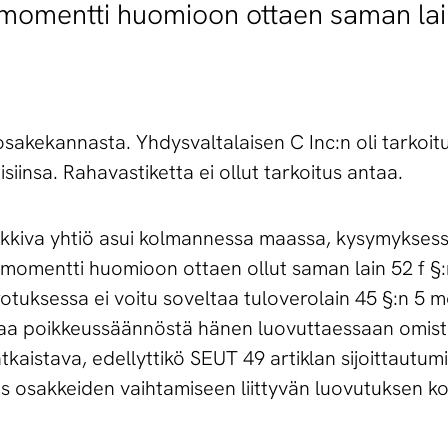
2 momentti huomioon ottaen saman lai
osakekannasta. Yhdysvaltalaisen C Inc:n oli tarkoitu
iinsa. Rahavastiketta ei ollut tarkoitus antaa.
kkiva yhtiö asui kolmannessa maassa, kysymyksessä
2 momentti huomioon ottaen ollut saman lain 52 f §
rotuksessa ei voitu soveltaa tuloverolain 45 §:n 5 
vaa poikkeussäännöstä hänen luovuttaessaan omis
ratkaistava, edellyttikö SEUT 49 artiklan sijoittautu
s osakkeiden vaihtamiseen liittyvän luovutuksen koh