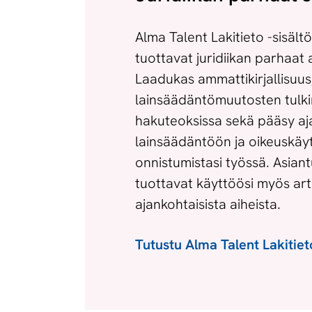
Alma Talent Lakitieto -sisäl
tuottavat juridiikan parhaat a
Laadukas ammattikirjallisuus
lainsäädäntömuutosten tulkin
hakuteoksissa sekä pääsy aj
lainsäädäntöön ja oikeuskäy
onnistumistasi työssä. Asian
tuottavat käyttöösi myös art
ajankohtaisista aiheista.
Tutustu Alma Talent Lakitie