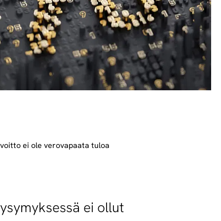
oitto ei ole verovapaata tuloa
kysymyksessä ei ollut