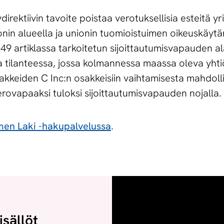
direktiivin tavoite poistaa verotuksellisia esteitä y
nin alueella ja unionin tuomioistuimen oikeuskäytän
9 artiklassa tarkoitetun sijoittautumisvapauden al
ssa tilanteessa, jossa kolmannessa maassa oleva yhti
sakkeiden C Inc:n osakkeisiin vaihtamisesta mahdoll
erovapaaksi tuloksi sijoittautumisvapauden nojalla.
en Laki -hakupalvelussa
.
isällöt