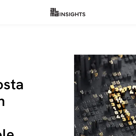
osta
n
ole