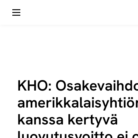
Avaa navigaatio
KHO: Osakevaihd
ame­rik­ka­lais­yh­tiö
kanssa kertyvä
luovutusvoitto ei 