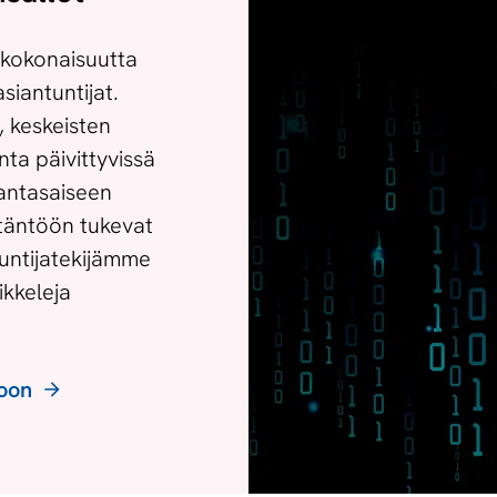
tökokonaisuutta
siantuntijat.
, keskeisten
ta päivittyvissä
antasaiseen
täntöön tukevat
tuntijatekijämme
ikkeleja
toon