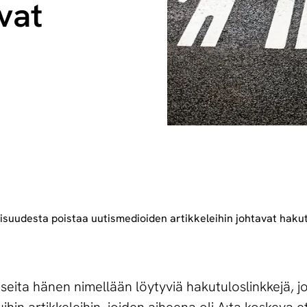
avat
suudesta poistaa uutismedioiden artikkeleihin johtavat hakut
ita hänen nimellään löytyviä hakutuloslinkkejä, jot