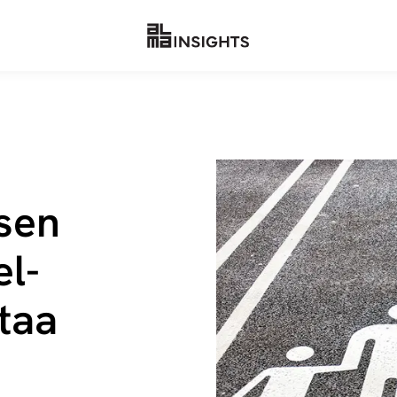
sen
l­
staa