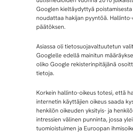
uutismedioiden vuonna 2010 julkaistui
Googlen kieltäydyttyä poistamisesta
noudattaa hakijan pyyntöä. Hallinto-
päätöksen.
Asiassa oli tietosuojavaltuutetun val
Googlelle edellä mainitun määräykse
oliko Google rekisterinpitäjänä osoitt
tietoja.
Korkein hallinto-oikeus totesi, että h
internetin käyttäjien oikeus saada ky
henkilön oikeuden yksityis- ja henkil
intressien välinen punninta, jossa yl
tuomioistuimen ja Euroopan ihmisoi