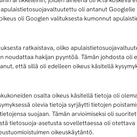
hin artikkeleihin, joiden aiheena oli A:ta koskeva e
 apulaistietosuojavaltuutettu oli antanut Googlell
oikeus oli Googlen valituksesta kumonnut apulaist
ituksesta ratkaistava, oliko apulaistietosuojavaltuu
n noudattaa hakijan pyyntöä. Tämän johdosta oli en
anut, että sillä oli edelleen oikeus käsitellä kysym
akukoneiden osalta oikeus käsitellä tietoja oli olemas
symyksessä olevia tietoja syrjäytti tietojen poista
ötietojensa suojaan. Tämän arvioimiseksi oli suorite
eistä tietosuoja-asetusta sovellettaessa oli otetta
keustuomioistuimen oikeuskäytäntö.