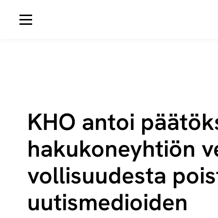
Avaa navigaatio
KHO antoi päätök
hakukoneyhtiön ve
vol­li­suu­des­ta poi
uutismedioiden