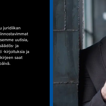
u juridiikan
kiinnostavimmat
aisemme uutisia,
säädös- ja
-kirjoituksia ja
skirjeen saat
päivä.