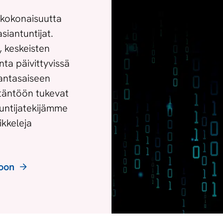
tökokonaisuutta
siantuntijat.
, keskeisten
ta päivittyvissä
antasaiseen
täntöön tukevat
tuntijatekijämme
ikkeleja
toon