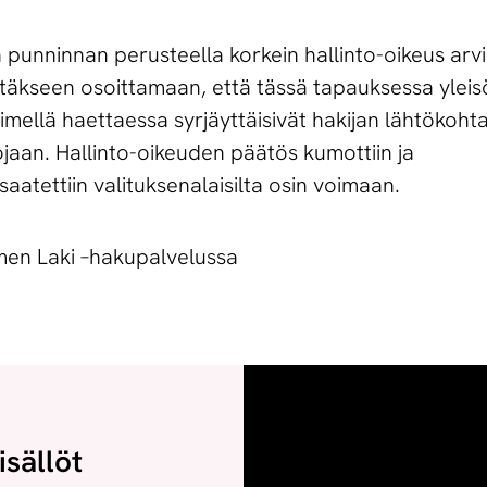
punninnan perusteella korkein hallinto-oikeus arvi
kyetäkseen osoittamaan, että tässä tapauksessa yleis
imellä haettaessa syrjäyttäisivät hakijan lähtökoht
ojaan. Hallinto-oikeuden päätös kumottiin ja
aatettiin valituksenalaisilta osin voimaan.
en Laki –hakupalvelussa
isällöt