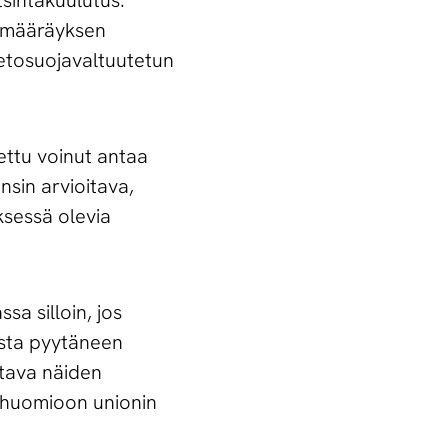
tsintäkuulutus.
e määräyksen
ietosuojavaltuutetun
tettu voinut antaa
sin arvioitava,
yksessä olevia
sa silloin, jos
mista pyytäneen
ttava näiden
va huomioon unionin