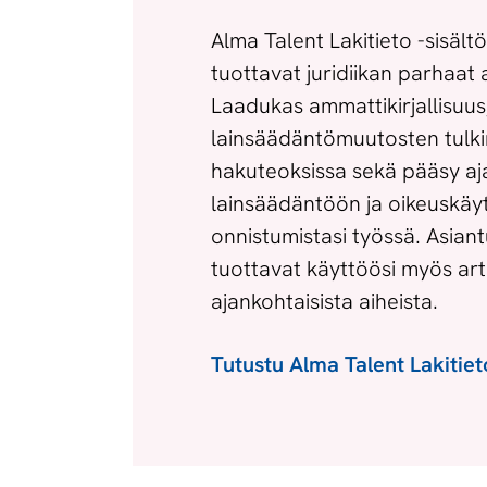
Alma Talent Lakitieto -sisäl
tuottavat juridiikan parhaat a
Laadukas ammattikirjallisuus
lainsäädäntömuutosten tulkin
hakuteoksissa sekä pääsy aj
lainsäädäntöön ja oikeuskäy
onnistumistasi työssä. Asian
tuottavat käyttöösi myös art
ajankohtaisista aiheista.
Tutustu Alma Talent Lakitie