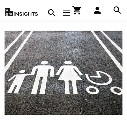
Hae
Avaa navigaatio
Kirjakauppa
Hae
Hae