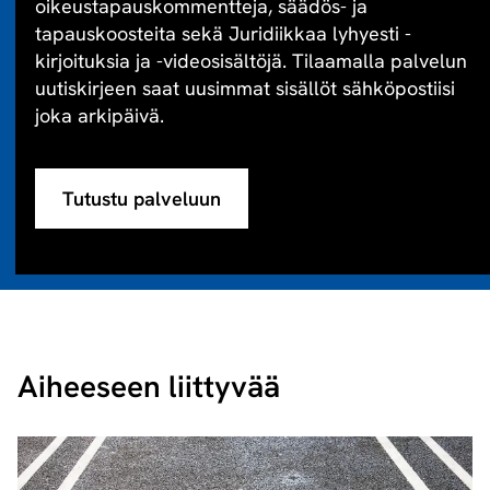
oikeustapauskommentteja, säädös- ja
tapauskoosteita sekä Juridiikkaa lyhyesti -
kirjoituksia ja -videosisältöjä. Tilaamalla palvelun
uutiskirjeen saat uusimmat sisällöt sähköpostiisi
joka arkipäivä.
Tutustu palveluun
Aiheeseen liittyvää