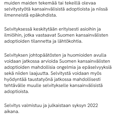
muiden maiden tekemää tai tekeillä olevaa
selvitystyötä kansainvälisistä adoptioista ja niissä
ilmenneistä epäkohdista.
Selvityksessä keskitytään erityisesti asioihin ja
ilmiöihin, jotka vastaavat Suomen kansainvälisten
adoptioiden tilannetta ja lähtökohtia.
Selvityksen johtopäätösten ja huomioiden avulla
voidaan jatkossa arvioida Suomen kansainvälisten
adoptioiden mahdollisia ongelmia ja epäselvyyksiä
sekä niiden laajuutta. Selvitystä voidaan myös
hyödyntää taustatyönä jatkossa mahdollisesti
tehtävälle muulle selvitykselle kansainvälisistä
adoptioista.
Selvitys valmistuu ja julkaistaan syksyn 2022
aikana.