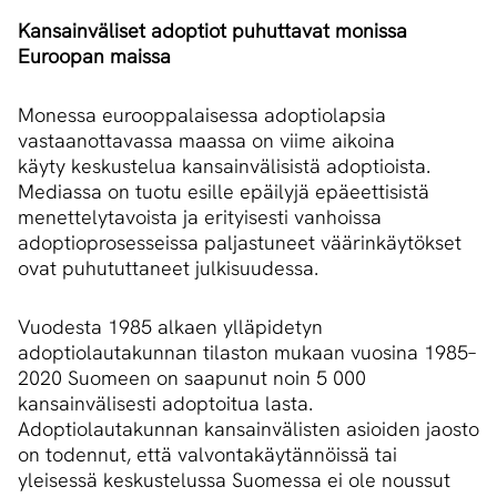
Kansainväliset adoptiot puhuttavat monissa
Euroopan maissa
Monessa eurooppalaisessa adoptiolapsia
vastaanottavassa maassa on viime aikoina
käyty keskustelua kansainvälisistä adoptioista.
Mediassa on tuotu esille epäilyjä epäeettisistä
menettelytavoista ja erityisesti vanhoissa
adoptioprosesseissa paljastuneet väärinkäytökset
ovat puhututtaneet julkisuudessa.
Vuodesta 1985 alkaen ylläpidetyn
adoptiolautakunnan tilaston mukaan vuosina 1985–
2020 Suomeen on saapunut noin 5 000
kansainvälisesti adoptoitua lasta.
Adoptiolautakunnan kansainvälisten asioiden jaosto
on todennut, että valvontakäytännöissä tai
yleisessä keskustelussa Suomessa ei ole noussut