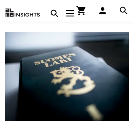
Hae
Avaa navigaatio
Kirjakauppa
Hae
Hae