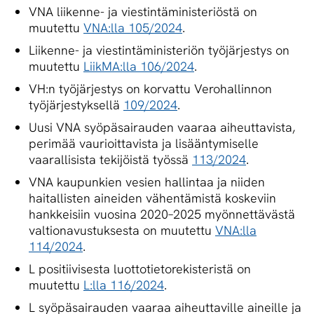
VNA liikenne- ja viestintäministeriöstä on
muutettu
VNA:lla 105/2024
.
Liikenne- ja viestintäministeriön työjärjestys on
muutettu
LiikMA:lla 106/2024
.
VH:n työjärjestys on korvattu Verohallinnon
työjärjestyksellä
109/2024
.
Uusi VNA syöpäsairauden vaaraa aiheuttavista,
perimää vaurioittavista ja lisääntymiselle
vaarallisista tekijöistä työssä
113/2024
.
VNA kaupunkien vesien hallintaa ja niiden
haitallisten aineiden vähentämistä koskeviin
hankkeisiin vuosina 2020–2025 myönnettävästä
valtionavustuksesta on muutettu
VNA:lla
114/2024
.
L positiivisesta luottotietorekisteristä on
muutettu
L:lla 116/2024
.
L syöpäsairauden vaaraa aiheuttaville aineille ja