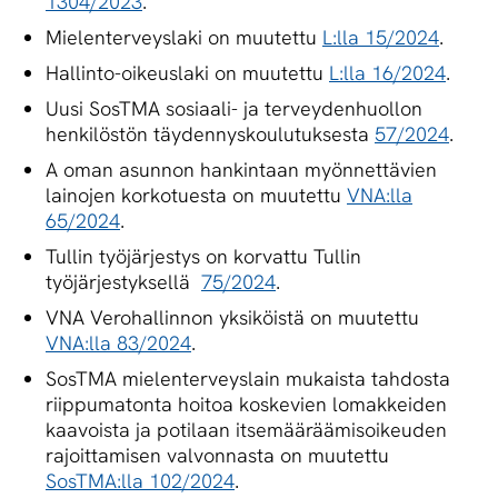
1304/2023
.
Mielenterveyslaki on muutettu
L:lla 15/2024
.
Hallinto-oikeuslaki on muutettu
L:lla 16/2024
.
Uusi SosTMA sosiaali- ja terveydenhuollon
henkilöstön täydennyskoulutuksesta
57/2024
.
A oman asunnon hankintaan myönnettävien
lainojen korkotuesta on muutettu
VNA:lla
65/2024
.
Tullin työjärjestys on korvattu Tullin
työjärjestyksellä
75/2024
.
VNA Verohallinnon yksiköistä on muutettu
VNA:lla 83/2024
.
SosTMA mielenterveyslain mukaista tahdosta
riippumatonta hoitoa koskevien lomakkeiden
kaavoista ja potilaan itsemääräämisoikeuden
rajoittamisen valvonnasta on muutettu
SosTMA:lla 102/2024
.