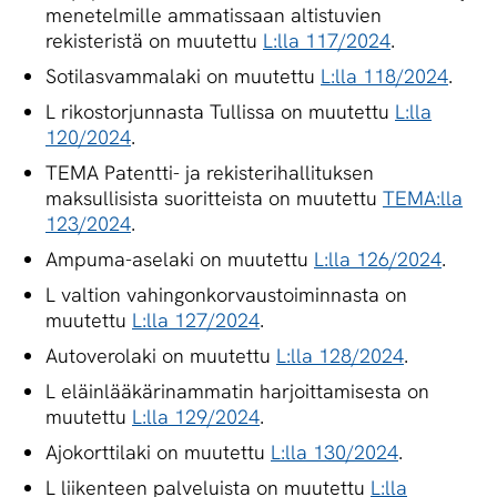
menetelmille ammatissaan altistuvien
rekisteristä on muutettu
L:lla 117/2024
.
Sotilasvammalaki on muutettu
L:lla 118/2024
.
L rikostorjunnasta Tullissa on muutettu
L:lla
120/2024
.
TEMA Patentti- ja rekisterihallituksen
maksullisista suoritteista on muutettu
TEMA:lla
123/2024
.
Ampuma-aselaki on muutettu
L:lla 126/2024
.
L valtion vahingonkorvaustoiminnasta on
muutettu
L:lla 127/2024
.
Autoverolaki on muutettu
L:lla 128/2024
.
L eläinlääkärinammatin harjoittamisesta on
muutettu
L:lla 129/2024
.
Ajokorttilaki on muutettu
L:lla 130/2024
.
L liikenteen palveluista on muutettu
L:lla