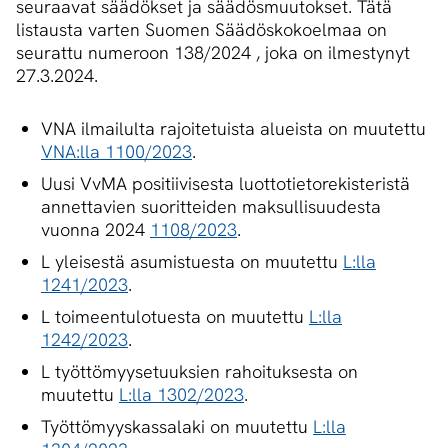
seuraavat säädökset ja säädösmuutokset. Tätä
listausta varten Suomen Säädöskokoelmaa on
seurattu numeroon 138/2024 , joka on ilmestynyt
27.3.2024.
VNA ilmailulta rajoitetuista alueista on muutettu
VNA:lla 1100/2023
.
Uusi VvMA positiivisesta luottotietorekisteristä
annettavien suoritteiden maksullisuudesta
vuonna 2024
1108/2023
.
L yleisestä asumistuesta on muutettu
L:lla
1241/2023
.
L toimeentulotuesta on muutettu
L:lla
1242/2023
.
L työttömyysetuuksien rahoituksesta on
muutettu
L:lla 1302/2023
.
Työttömyyskassalaki on muutettu
L:lla