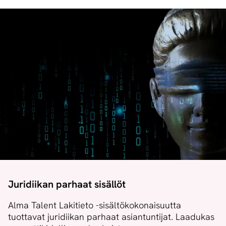
Juridiikan parhaat sisällöt
Alma Talent Lakitieto -sisältökokonaisuutta
tuottavat juridiikan parhaat asiantuntijat. Laadukas