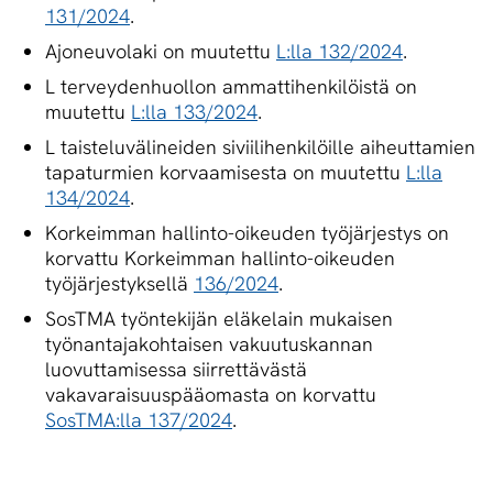
131/2024
.
Ajoneuvolaki on muutettu
L:lla 132/2024
.
L terveydenhuollon ammattihenkilöistä on
muutettu
L:lla 133/2024
.
L taisteluvälineiden siviilihenkilöille aiheuttamien
tapaturmien korvaamisesta on muutettu
L:lla
134/2024
.
Korkeimman hallinto-oikeuden työjärjestys on
korvattu Korkeimman hallinto-oikeuden
työjärjestyksellä
136/2024
.
SosTMA työntekijän eläkelain mukaisen
työnantajakohtaisen vakuutuskannan
luovuttamisessa siirrettävästä
vakavaraisuuspääomasta on korvattu
SosTMA:lla 137/2024
.