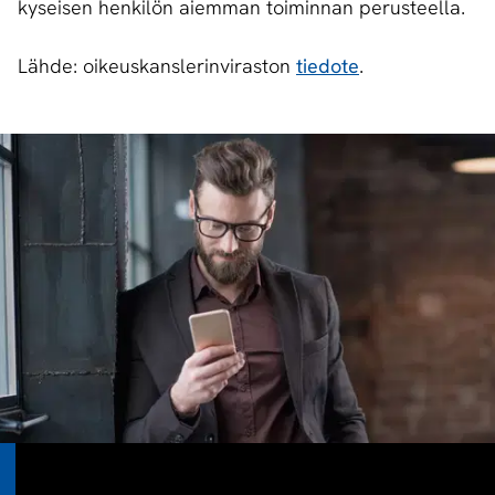
kyseisen henkilön aiemman toiminnan perusteella.
Lähde: oikeuskanslerinviraston
tiedote
.