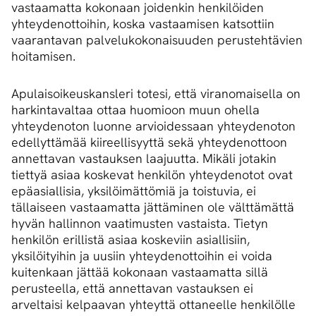
vastaamatta kokonaan joidenkin henkilöiden
yhteydenottoihin, koska vastaamisen katsottiin
vaarantavan palvelukokonaisuuden perustehtävien
hoitamisen.
Apulaisoikeuskansleri totesi, että viranomaisella on
harkintavaltaa ottaa huomioon muun ohella
yhteydenoton luonne arvioidessaan yhteydenoton
edellyttämää kiireellisyyttä sekä yhteydenottoon
annettavan vastauksen laajuutta. Mikäli jotakin
tiettyä asiaa koskevat henkilön yhteydenotot ovat
epäasiallisia, yksilöimättömiä ja toistuvia, ei
tällaiseen vastaamatta jättäminen ole välttämättä
hyvän hallinnon vaatimusten vastaista. Tietyn
henkilön erillistä asiaa koskeviin asiallisiin,
yksilöityihin ja uusiin yhteydenottoihin ei voida
kuitenkaan jättää kokonaan vastaamatta sillä
perusteella, että annettavan vastauksen ei
arveltaisi kelpaavan yhteyttä ottaneelle henkilölle