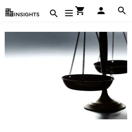
Hae
Avaa navigaatio
Kirjakauppa
Hae
Hae