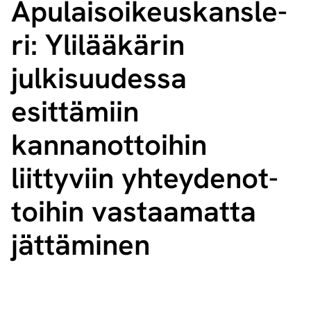
Apu­lai­soi­keus­kans­le­
ri: Ylilääkärin
julkisuudessa
esittämiin
kannanottoihin
liittyviin yh­tey­den­ot­
toi­hin vastaamatta
jättäminen