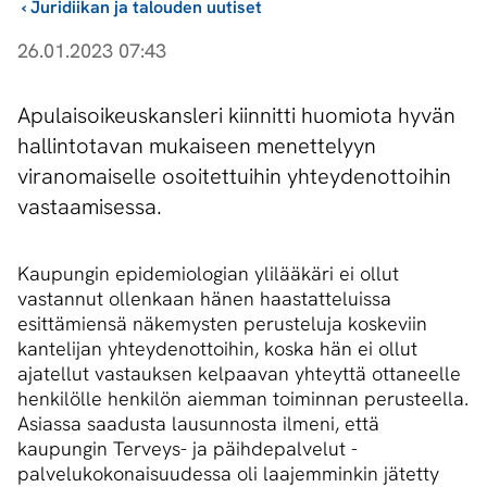
›
Juridiikan ja talouden uutiset
26.01.2023 07:43
Apulaisoikeuskansleri kiinnitti huomiota hyvän
hallintotavan mukaiseen menettelyyn
viranomaiselle osoitettuihin yhteydenottoihin
vastaamisessa.
Kaupungin epidemiologian ylilääkäri ei ollut
vastannut ollenkaan hänen haastatteluissa
esittämiensä näkemysten perusteluja koskeviin
kantelijan yhteydenottoihin, koska hän ei ollut
ajatellut vastauksen kelpaavan yhteyttä ottaneelle
henkilölle henkilön aiemman toiminnan perusteella.
Asiassa saadusta lausunnosta ilmeni, että
kaupungin Terveys- ja päihdepalvelut -
palvelukokonaisuudessa oli laajemminkin jätetty