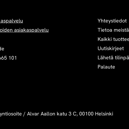
Yhteystiedot
kaspalvelu
Tietoa meistä
oiden asiakaspalvelu
Kaikki tuottee
Uutiskirjeet
de
Lähetä tilinp
665 101
Palaute
yntiosoite
/
Alvar Aallon katu 3 C, 00100 Helsinki