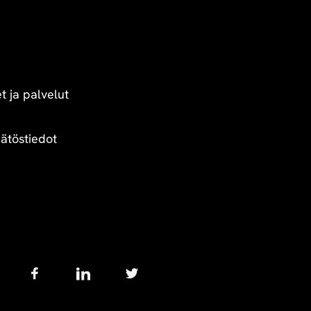
t ja palvelut
äätöstiedot
Follow
us