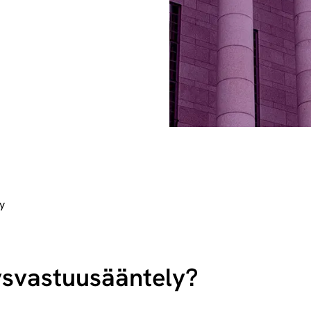
y
s­vas­tuusään­te­ly?