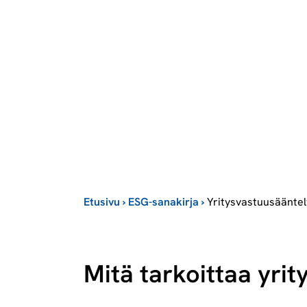
Etusivu
›
ESG-sanakirja
›
Yritysvastuusääntel
Mitä tarkoittaa yri­ty