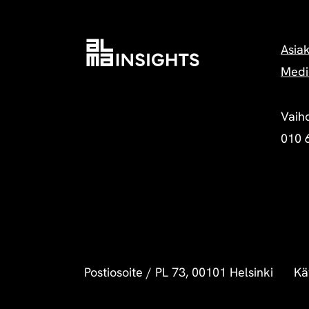
Asia
Medi
Vaih
010 
Postiosoite
/
PL 73, 00101 Helsinki
Kä