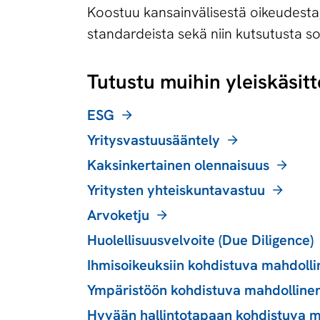
Koostuu kansainvälisestä oikeudesta, 
standardeista sekä niin kutsutusta so
Tutustu muihin yleiskäsitte
ESG
Yritysvastuusääntely
Kaksinkertainen olennaisuus
Yritysten yhteiskuntavastuu
Arvoketju
Huolellisuusvelvoite (Due Diligence)
Ihmisoikeuksiin kohdistuva mahdollin
Ympäristöön kohdistuva mahdollinen 
Hyvään hallintotapaan kohdistuva ma