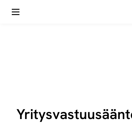
Avaa navigaatio
Yri­tys­vas­tuusään­t