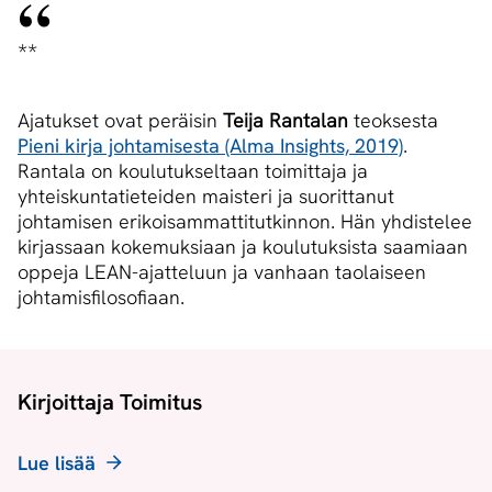
**
Ajatukset ovat peräisin
Teija Rantalan
teoksesta
Pieni kirja johtamisesta (Alma Insights, 2019)
.
Rantala on koulutukseltaan toimittaja ja
yhteiskuntatieteiden maisteri ja suorittanut
johtamisen erikoisammattitutkinnon. Hän yhdistelee
kirjassaan kokemuksiaan ja koulutuksista saamiaan
oppeja LEAN-ajatteluun ja vanhaan taolaiseen
johtamisfilosofiaan.
Kirjoittaja Toimitus
Lue lisää