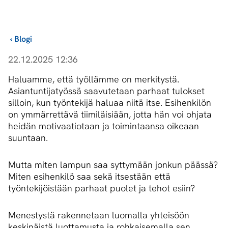
›
Blogi
22.12.2025 12:36
Haluamme, että työllämme on merkitystä.
Asiantuntijatyössä saavutetaan parhaat tulokset
silloin, kun työntekijä haluaa niitä itse. Esihenkilön
on ymmärrettävä tiimiläisiään, jotta hän voi ohjata
heidän motivaatiotaan ja toimintaansa oikeaan
suuntaan.
Mutta miten lampun saa syttymään jonkun päässä?
Miten esihenkilö saa sekä itsestään että
työntekijöistään parhaat puolet ja tehot esiin?
Menestystä rakennetaan luomalla yhteisöön
keskinäistä luottamusta ja rohkaisemalla sen