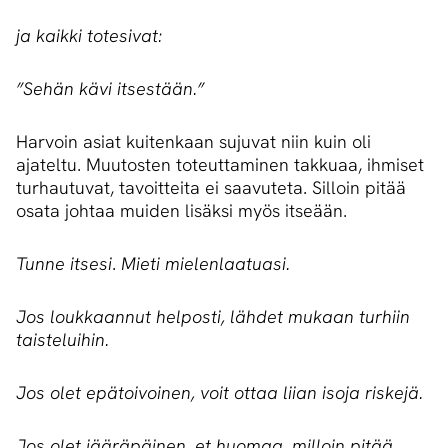
ja kaikki totesivat:
”Sehän kävi itsestään.”
Harvoin asiat kuitenkaan sujuvat niin kuin oli
ajateltu. Muutosten toteuttaminen takkuaa, ihmiset
turhautuvat, tavoitteita ei saavuteta. Silloin pitää
osata johtaa muiden lisäksi myös itseään.
Tunne itsesi
.
Mieti mielenlaatuasi.
Jos loukkaannut helposti, lähdet mukaan turhiin
taisteluihin.
Jos olet epätoivoinen, voit ottaa liian isoja riskejä.
Jos olet jääräpäinen, et huomaa, milloin pitää