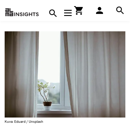
Hae
Avaa navigaatio
Kirjakauppa
Hae
Hae
Kuva: Eduard / Unsplash