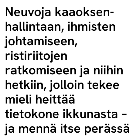
Neuvoja kaa­ok­sen­
hal­lin­taan, ihmisten
johtamiseen,
ristiriitojen
ratkomiseen ja niihin
hetkiin, jolloin tekee
mieli heittää
tietokone ikkunasta –
ja mennä itse perässä