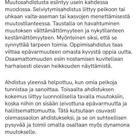
Muutosahdistusta esiintyy usein kahdessa
muodossa. Selviytymisahdistus liittyy pelkoon tai
uhkaan valta-aseman tai kasvojen menettämisestä
muutostilanteessa. Taustalla on havahtuminen
muutoksen välttämättömyyteen ja nykytilanteen
kestämättömyyteen. Myönteinen siksi, että se
synnyttää tarpeen toimia. Oppimisahdistus taas
viittaa epävarmuuteen omasta kyvystä oppia uutta.
Osaamattomuuden esiin nostamisen kuvitellaan
harhaisesti olevan heikkouden näyttämistä.
Ahdistus yleensä helpottuu, kun omia pelkoja
tunnistaa ja sanoittaa. Toisaalta ahdistuksen
kokemus liittyy luonnollisella tavalla muutoksiin,
koska niihin on sisään leivottuna epävarmuutta ja
hallitsemattomuutta. Tätä kutsutaan osuvasti
olemassaolon ahdistukseksi, ja se on suhteellisen
pysyvää ja toimii omalta osaltaan myös dynamona
muutokselle.