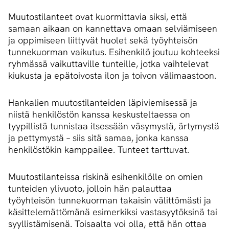
Muutostilanteet ovat kuormittavia siksi, että
samaan aikaan on kannettava omaan selviämiseen
ja oppimiseen liittyvät huolet sekä työyhteisön
tunnekuorman vaikutus. Esihenkilö joutuu kohteeksi
ryhmässä vaikuttaville tunteille, jotka vaihtelevat
kiukusta ja epätoivosta ilon ja toivon välimaastoon.
Hankalien muutostilanteiden läpiviemisessä ja
niistä henkilöstön kanssa keskusteltaessa on
tyypillistä tunnistaa itsessään väsymystä, ärtymystä
ja pettymystä – siis sitä samaa, jonka kanssa
henkilöstökin kamppailee. Tunteet tarttuvat.
Muutostilanteissa riskinä esihenkilölle on omien
tunteiden ylivuoto, jolloin hän palauttaa
työyhteisön tunnekuorman takaisin välittömästi ja
käsittelemättömänä esimerkiksi vastasyytöksinä tai
syyllistämisenä. Toisaalta voi olla, että hän ottaa