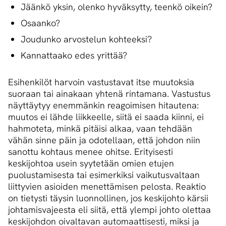
Jäänkö yksin, olenko hyväksytty, teenkö oikein?
Osaanko?
Joudunko arvostelun kohteeksi?
Kannattaako edes yrittää?
Esihenkilöt harvoin vastustavat itse muutoksia
suoraan tai ainakaan yhtenä rintamana. Vastustus
näyttäytyy enemmänkin reagoimisen hitautena:
muutos ei lähde liikkeelle, siitä ei saada kiinni, ei
hahmoteta, minkä pitäisi alkaa, vaan tehdään
vähän sinne päin ja odotellaan, että johdon niin
sanottu kohtaus menee ohitse. Erityisesti
keskijohtoa usein syytetään omien etujen
puolustamisesta tai esimerkiksi vaikutusvaltaan
liittyvien asioiden menettämisen pelosta. Reaktio
on tietysti täysin luonnollinen, jos keskijohto kärsii
johtamisvajeesta eli siitä, että ylempi johto olettaa
keskijohdon oivaltavan automaattisesti, miksi ja