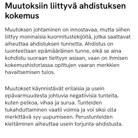
Muutoksiin liittyvä ahdistuksen
kokemus
Muutoksen johtaminen on innostavaa, mutta siihen
liittyy moninaisia kuormitustekijöitä, jotka saattavat
aiheuttaa ahdistuksen tunnetta. Ahdistus on
luonteeltaan epämääräinen tunne, eikä se aina
kohdistu suoraan tiettyyn asiaan, vaan on ihmisen
kokemushistoriassa opittujen vaaran merkkien
havaitsemisen tulos.
Muutokset käynnistävät erilaisia ja usein
epävarmuudesta johtuvia negatiivisia tunteita,
kuten pelkoa, vihaa ja surua. Tunteiden
tukahduttaminen vaatii voimia ja voi siksi olla
merkittävä syy uupumiseen. Perustunteiden
kieltäminen aiheuttaa usein torjunta-ahdistusta.