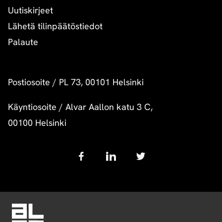
Uutiskirjeet
Lähetä tilinpäätöstiedot
Palaute
Postiosoite
/
PL 73, 00101 Helsinki
Käyntiosoite
/
Alvar Aallon katu 3 C,
00100 Helsinki
Follow
us