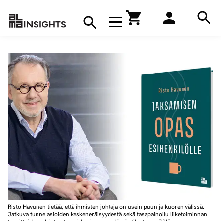
Hae
Avaa navigaatio
Kirjakauppa
Hae
Hae
Risto Havunen tietää, että ihmisten johtaja on usein puun ja kuoren välissä.
Jatkuva tunne asioiden keskeneräisyydestä sekä tasapainoilu liiketoiminnan