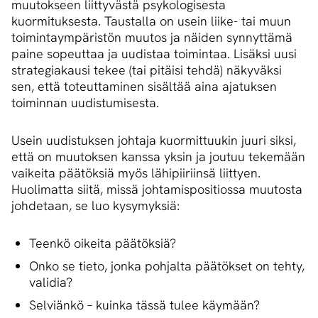
muutokseen liittyvästä psykologisesta
kuormituksesta. Taustalla on usein liike- tai muun
toimintaympäristön muutos ja näiden synnyttämä
paine sopeuttaa ja uudistaa toimintaa. Lisäksi uusi
strategiakausi tekee (tai pitäisi tehdä) näkyväksi
sen, että toteuttaminen sisältää aina ajatuksen
toiminnan uudistumisesta.
Usein uudistuksen johtaja kuormittuukin juuri siksi,
että on muutoksen kanssa yksin ja joutuu tekemään
vaikeita päätöksiä myös lähipiiriinsä liittyen.
Huolimatta siitä, missä johtamispositiossa muutosta
johdetaan, se luo kysymyksiä:
Teenkö oikeita päätöksiä?
Onko se tieto, jonka pohjalta päätökset on tehty,
validia?
Selviänkö – kuinka tässä tulee käymään?