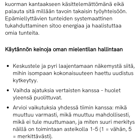
kuorman kantaakseen käsittelemättömänä eikä
palauta sitä millään tavoin takaisin työyhteisöön.
Epämiellyttävien tunteiden systemaattinen
tukahduttaminen sitoo energiaa ja haalistuttaa
omia tunteita.
Käytännön keinoja oman mielentilan hallintaan
Keskustele ja pyri laajentamaan näkemystä siitä,
mihin isompaan kokonaisuuteen haettu uudistus
kytkeytyy.
Vaihda ajatuksia vertaisten kanssa – huolet
yleensä puolittuvat.
Arvioi vaikutuksia yhdessä tiimin kanssa: mikä
muuttuu varmasti, mikä muuttuu mahdollisesti,
mikä ei tule muuttumaan, ja miten suuri merkitys
näillä on toimintaan asteikolla 1–5 (1 = vähän, 5
= merkittävästi).