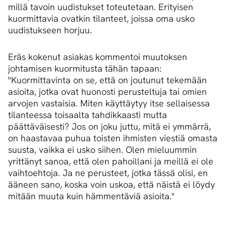
millä tavoin uudistukset toteutetaan. Erityisen
kuormittavia ovatkin tilanteet, joissa oma usko
uudistukseen horjuu.
Eräs kokenut asiakas kommentoi muutoksen
johtamisen kuormitusta tähän tapaan:
"Kuormittavinta on se, että on joutunut tekemään
asioita, jotka ovat huonosti perusteltuja tai omien
arvojen vastaisia. Miten käyttäytyy itse sellaisessa
tilanteessa toisaalta tahdikkaasti mutta
päättäväisesti? Jos on joku juttu, mitä ei ymmärrä,
on haastavaa puhua toisten ihmisten viestiä omasta
suusta, vaikka ei usko siihen. Olen mieluummin
yrittänyt sanoa, että olen pahoillani ja meillä ei ole
vaihtoehtoja. Ja ne perusteet, jotka tässä olisi, en
ääneen sano, koska voin uskoa, että näistä ei löydy
mitään muuta kuin hämmentäviä asioita."