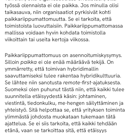
työssä olennaista ei ole paikka. Jos minulla olisi
taikasauva, niin organisaatiot pyrkisivät kohti
paikkariippumattomuutta. Se ei tarkoita, että
toimistoista luovuttaisiin. Paikkariippumattomassa
mallissa voidaan hyvin kohdata toimistolla
viikoittain tai useita kertoja viikossa.
Paikkariippumattomuus on asennoitumiskysymys.
Silloin
paikka
ei ole enää määräävä tekijä. On
ymmärretty, että toimivan hybridimallin
saavuttamiseksi tulee rakentaa hybridikulttuuria.
Se lähtee niin sanotusta
remote-first
-ajatuksesta.
Suomeksi olen puhunut tästä niin, että kaikki tulee
suunnitella etäisyydestä käsin: johtaminen,
viestintä, tiedonkulku, me-hengen säilyttäminen ja
yhteistyö. Sitä helpottaa se, että yrityksen toiminta
ylimmästä johdosta muokataan tukemaan tätä
ajattelua. Se ei siis tarkoita, että kaikki tehdään
etänä, vaan se tarkoittaa sitä, että etäisyys