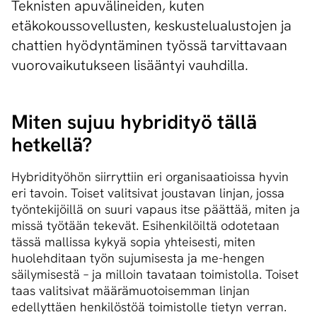
Teknisten apuvälineiden, kuten
etäkokoussovellusten, keskustelualustojen ja
chattien hyödyntäminen työssä tarvittavaan
vuorovaikutukseen lisääntyi vauhdilla.
Miten sujuu hybridityö tällä
hetkellä?
Hybridityöhön siirryttiin eri organisaatioissa hyvin
eri tavoin. Toiset valitsivat joustavan linjan, jossa
työntekijöillä on suuri vapaus itse päättää, miten ja
missä työtään tekevät. Esihenkilöiltä odotetaan
tässä mallissa kykyä sopia yhteisesti, miten
huolehditaan työn sujumisesta ja me-hengen
säilymisestä – ja milloin tavataan toimistolla. Toiset
taas valitsivat määrämuotoisemman linjan
edellyttäen henkilöstöä toimistolle tietyn verran.