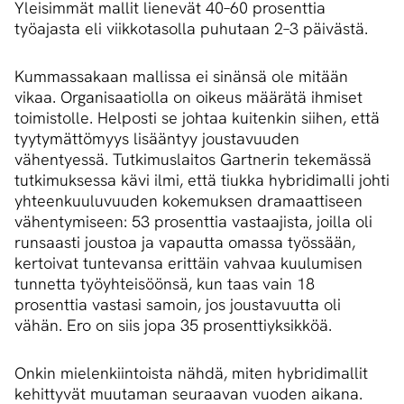
Yleisimmät mallit lienevät 40–60 prosenttia
työajasta eli viikkotasolla puhutaan 2–3 päivästä.
Kummassakaan mallissa ei sinänsä ole mitään
vikaa. Organisaatiolla on oikeus määrätä ihmiset
toimistolle. Helposti se johtaa kuitenkin siihen, että
tyytymättömyys lisääntyy joustavuuden
vähentyessä. Tutkimuslaitos Gartnerin tekemässä
tutkimuksessa kävi ilmi, että tiukka hybridimalli johti
yhteenkuuluvuuden kokemuksen dramaattiseen
vähentymiseen: 53 prosenttia vastaajista, joilla oli
runsaasti joustoa ja vapautta omassa työssään,
kertoivat tuntevansa erittäin vahvaa kuulumisen
tunnetta työyhteisöönsä, kun taas vain 18
prosenttia vastasi samoin, jos joustavuutta oli
vähän. Ero on siis jopa 35 prosenttiyksikköä.
Onkin mielenkiintoista nähdä, miten hybridimallit
kehittyvät muutaman seuraavan vuoden aikana.