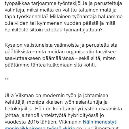
työpaikkaa tarjoamme työntekijöille ja perusteltuja
valintoja, miksi meillä on valittu tällainen malli ja
tapa työskennellä? Millainen työnantaja haluamme
olla viiden tai kymmenen vuoden päästä ja mitä
henkilöstö silloin odottaa työnantajaltaan?
Kyse on valistuneista valinnoista ja perustelluista
päätöksistä – mitä meidän organisaatio tarvitsee
saavuttaakseen päämääränsä – sekä siitä, miten
päätämme lähteä kulkemaan sitä kohti.
**
Ulla Vilkman on modernin työn ja johtamisen
kehittäjä, monipaikkaisen työn asiantuntija ja
tietokirjailija. Hän on kehittänyt yritysten osaamista
johtaa ja tehdä yhteistyötä hybridityössä jo
vuodesta 2015 lähtien. Vilkmanin
Näin menestyt
monipaikkaisessa työssä -kirja
on juuri ilmestynyt.