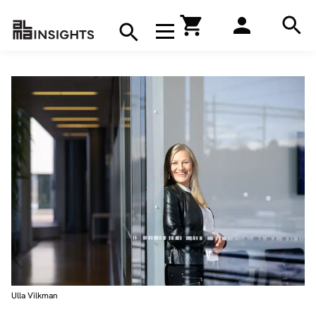
Hae
Avaa navigaatio
Kirjakauppa
Hae
Hae
Ulla Vilkman