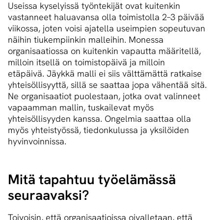
Useissa kyselyissä työntekijät ovat kuitenkin
vastanneet haluavansa olla toimistolla 2–3 päivää
viikossa, joten voisi ajatella useimpien sopeutuvan
näihin tiukempiinkin malleihin. Monessa
organisaatiossa on kuitenkin vapautta määritellä,
milloin itsellä on toimistopäivä ja milloin
etäpäivä. Jäykkä malli ei siis välttämättä ratkaise
yhteisöllisyyttä, sillä se saattaa jopa vähentää sitä.
Ne organisaatiot puolestaan, jotka ovat valinneet
vapaamman mallin, tuskailevat myös
yhteisöllisyyden kanssa. Ongelmia saattaa olla
myös yhteistyössä, tiedonkulussa ja yksilöiden
hyvinvoinnissa.
Mitä tapahtuu työelämässä
seuraavaksi?
Toivoisin, että organisaatioissa oivalletaan, että