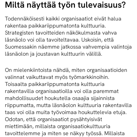
Miltä näyttää työn tulevaisuus?
Todennäköisesti kaikki organisaatiot eivät halua
rakentaa paikkariippumatonta kulttuuria.
Strategisten tavoitteiden näkökulmasta vahva
läsnäolo voi olla tavoiteltavaa. Uskoisin, että
Suomessakin näemme jatkossa vahvempia valintoja
läsnäolon ja joustavan kulttuurin välillä.
On mielenkiintoista nähdä, miten organisaatioiden
valinnat vaikuttavat myös työmarkkinoihin.
Toisaalta paikkariippumatonta kulttuuria
rakentavilla organisaatioilla voi olla paremmat
mahdollisuudet houkutella osaajia sijainnista
riippumatta, mutta läsnäolon kulttuuria rakentavilla
taas voi olla muita työvoimaa houkuttelevia etuja.
Odotan, että organisaatiot pysähtyisivät
miettimään, millaista organisaatiokulttuuria
tavoittelemme ja miten se näkyy työssä. Millaista