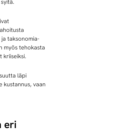
syitä.
ivat
rahoitusta
 ja taksonomia-
on myös tehokasta
kriiseiksi.
suutta läpi
ole kustannus, vaan
 eri