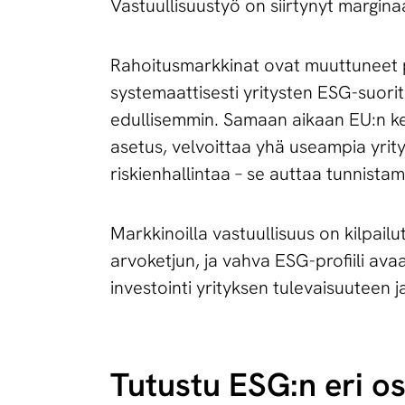
Vastuullisuustyö on siirtynyt marginaa
Rahoitusmarkkinat ovat muuttuneet per
systemaattisesti yritysten ESG-suoritu
edullisemmin. Samaan aikaan EU:n ke
asetus, velvoittaa yhä useampia yri
riskienhallintaa – se auttaa tunnistam
Markkinoilla vastuullisuus on kilpailu
arvoketjun, ja vahva ESG-profiili ava
investointi yrityksen tulevaisuuteen j
Tutustu ESG:n eri os