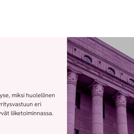
se, miksi huolellinen
ritysvastuun eri
ät liiketoiminnassa.