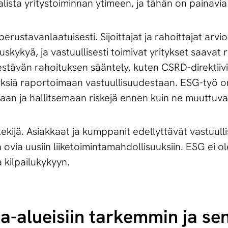
lista yritystoiminnan ytimeen, ja tähän on painavia 
ustavanlaatuisesti. Sijoittajat ja rahoittajat arvio
skykyä, ja vastuullisesti toimivat yritykset saavat 
stävän rahoituksen sääntely, kuten CSRD-direktiivi
tyksiä raportoimaan vastuullisuudestaan. ESG-työ 
aan ja hallitsemaan riskejä ennen kuin ne muuttuvat 
tekijä. Asiakkaat ja kumppanit edellyttävät vastuulli
a ovia uusiin liiketoimintamahdollisuuksiin. ESG ei 
a kilpailukykyyn.
a-alueisiin tarkemmin ja sen