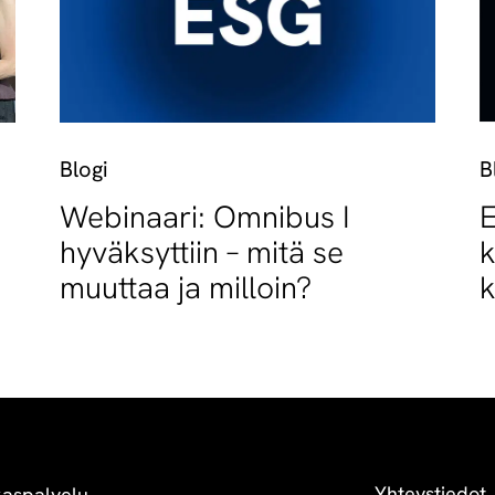
Blogi
B
Webinaari: Omnibus I
E
hyväksyttiin – mitä se
k
muuttaa ja milloin?
k
Yhteystiedot
kaspalvelu