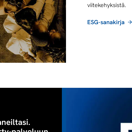
viitekehyksistä.
ESG-sanakirja
eiltasi.
ty-palveluun