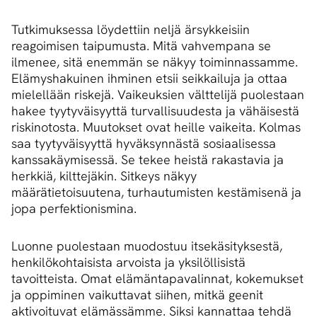
Tutkimuksessa löydettiin neljä ärsykkeisiin
reagoimisen taipumusta. Mitä vahvempana se
ilmenee, sitä enemmän se näkyy toiminnassamme.
Elämyshakuinen ihminen etsii seikkailuja ja ottaa
mielellään riskejä. Vaikeuksien välttelijä puolestaan
hakee tyytyväisyyttä turvallisuudesta ja vähäisestä
riskinotosta. Muutokset ovat heille vaikeita. Kolmas
saa tyytyväisyyttä hyväksynnästä sosiaalisessa
kanssakäymisessä. Se tekee heistä rakastavia ja
herkkiä, kilttejäkin. Sitkeys näkyy
määrätietoisuutena, turhautumisten kestämisenä ja
jopa perfektionismina.
Luonne puolestaan muodostuu itsekäsityksestä,
henkilökohtaisista arvoista ja yksilöllisistä
tavoitteista. Omat elämäntapavalinnat, kokemukset
ja oppiminen vaikuttavat siihen, mitkä geenit
aktivoituvat elämässämme. Siksi kannattaa tehdä