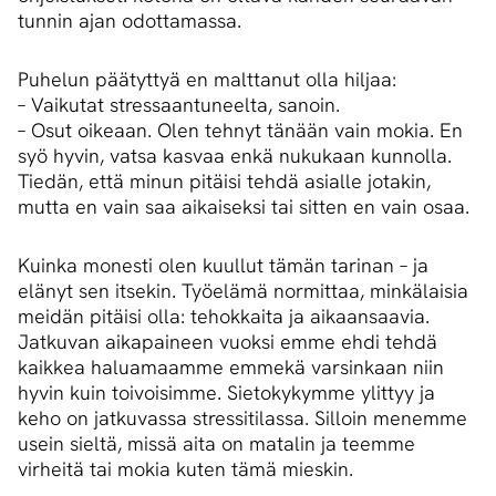
tunnin ajan odottamassa.
Puhelun päätyttyä en malttanut olla hiljaa:
– Vaikutat stressaantuneelta, sanoin.
– Osut oikeaan. Olen tehnyt tänään vain mokia. En
syö hyvin, vatsa kasvaa enkä nukukaan kunnolla.
Tiedän, että minun pitäisi tehdä asialle jotakin,
mutta en vain saa aikaiseksi tai sitten en vain osaa.
Kuinka monesti olen kuullut tämän tarinan – ja
elänyt sen itsekin. Työelämä normittaa, minkälaisia
meidän pitäisi olla: tehokkaita ja aikaansaavia.
Jatkuvan aikapaineen vuoksi emme ehdi tehdä
kaikkea haluamaamme emmekä varsinkaan niin
hyvin kuin toivoisimme. Sietokykymme ylittyy ja
keho on jatkuvassa stressitilassa. Silloin menemme
usein sieltä, missä aita on matalin ja teemme
virheitä tai mokia kuten tämä mieskin.