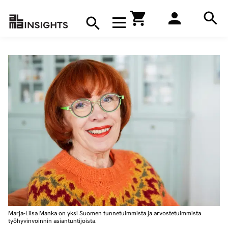
Hae
Avaa navigaatio
Kirjakauppa
Hae
Hae
Marja-Liisa Manka on yksi Suomen tunnetuimmista ja arvostetuimmista
työhyvinvoinnin asiantuntijoista.