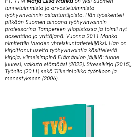
FT, YTM
Marja-Liisa Manka
on yksi Suomen
tunnetuimmista ja arvostetuimmista
työhyvinvoinnin asiantuntijoista. Hän työskenteli
pitkään Suomen ainoana työhyvinvoinnin
professorina Tampereen yliopistossa ja toimii nyt
dosenttina ja yrittäjänä. Vuonna 2011 Manka
nimitettiin Vuoden yhteiskuntatieteilijäksi. Hän on
kirjoittanut useita työhyvinvointia käsitteleviä
kirjoja, viimeisimpinä Elämänilon jäljillä: tunne
juuresi, vaikuta elämääsi (2022), Stressikirja (2015),
Työnilo (2011) sekä Tiikerinloikka työniloon ja
menestykseen (2006).