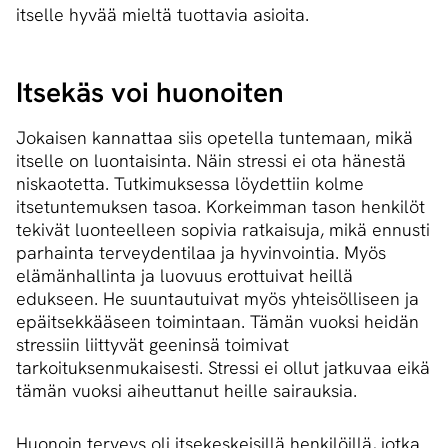
itselle hyvää mieltä tuottavia asioita.
Itsekäs voi huonoiten
Jokaisen kannattaa siis opetella tuntemaan, mikä
itselle on luontaisinta. Näin stressi ei ota hänestä
niskaotetta. Tutkimuksessa löydettiin kolme
itsetuntemuksen tasoa. Korkeimman tason henkilöt
tekivät luonteelleen sopivia ratkaisuja, mikä ennusti
parhainta terveydentilaa ja hyvinvointia. Myös
elämänhallinta ja luovuus erottuivat heillä
edukseen. He suuntautuivat myös yhteisölliseen ja
epäitsekkääseen toimintaan. Tämän vuoksi heidän
stressiin liittyvät geeninsä toimivat
tarkoituksenmukaisesti. Stressi ei ollut jatkuvaa eikä
tämän vuoksi aiheuttanut heille sairauksia.
Huonoin terveys oli itsekeskeisillä henkilöillä, jotka