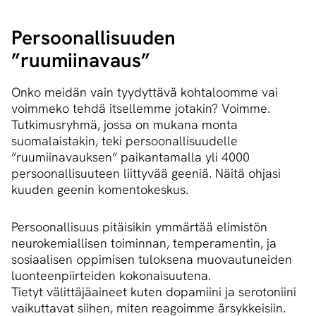
Per­soo­nal­li­suu­den
”ruumiinavaus”
Onko meidän vain tyydyttävä kohtaloomme vai
voimmeko tehdä itsellemme jotakin? Voimme.
Tutkimusryhmä, jossa on mukana monta
suomalaistakin, teki persoonallisuudelle
”ruumiinavauksen” paikantamalla yli 4000
persoonallisuuteen liittyvää geeniä. Näitä ohjasi
kuuden geenin komentokeskus.
Persoonallisuus pitäisikin ymmärtää elimistön
neurokemiallisen toiminnan, temperamentin, ja
sosiaalisen oppimisen tuloksena muovautuneiden
luonteenpiirteiden kokonaisuutena.
Tietyt välittäjäaineet kuten dopamiini ja serotoniini
vaikuttavat siihen, miten reagoimme ärsykkeisiin.