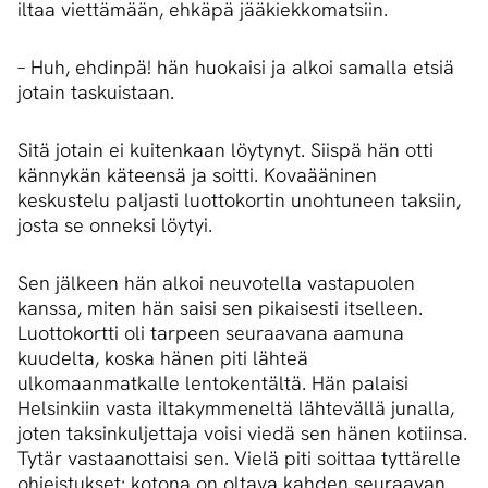
iltaa viettämään, ehkäpä jääkiekkomatsiin.
– Huh, ehdinpä! hän huokaisi ja alkoi samalla etsiä
jotain taskuistaan.
Sitä jotain ei kuitenkaan löytynyt. Siispä hän otti
kännykän käteensä ja soitti. Kovaääninen
keskustelu paljasti luottokortin unohtuneen taksiin,
josta se onneksi löytyi.
Sen jälkeen hän alkoi neuvotella vastapuolen
kanssa, miten hän saisi sen pikaisesti itselleen.
Luottokortti oli tarpeen seuraavana aamuna
kuudelta, koska hänen piti lähteä
ulkomaanmatkalle lentokentältä. Hän palaisi
Helsinkiin vasta iltakymmeneltä lähtevällä junalla,
joten taksinkuljettaja voisi viedä sen hänen kotiinsa.
Tytär vastaanottaisi sen. Vielä piti soittaa tyttärelle
ohjeistukset: kotona on oltava kahden seuraavan