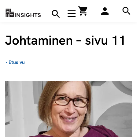
Hae
Avaa navigaatio
Kirjakauppa
Hae
Hae
Johtaminen – sivu 11
›
Etusivu