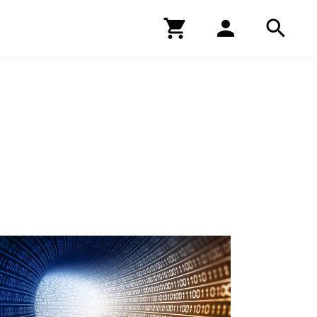
Kirjakauppa
Hae
Hae