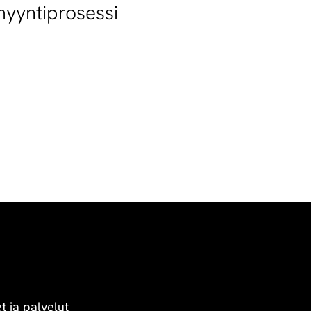
yyntiprosessi
t ja palvelut