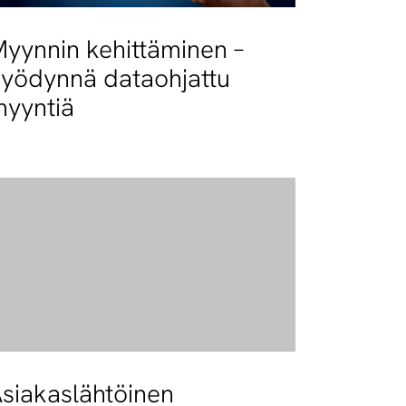
yynnin kehittäminen –
yödynnä dataohjattu
yyntiä
siakaslähtöinen