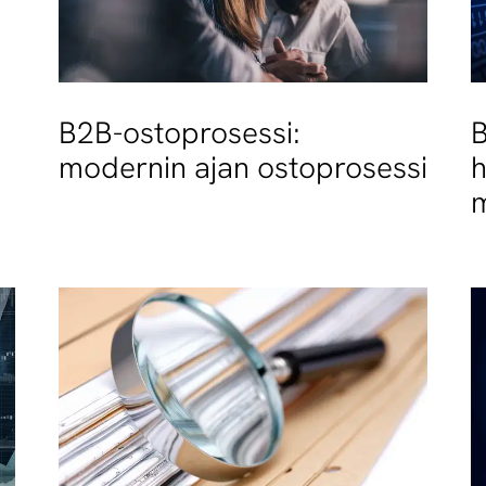
B2B-ostoprosessi:
B
modernin ajan ostoprosessi
h
m