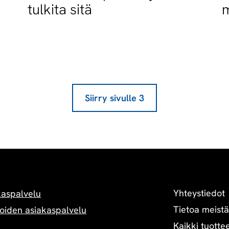
tulkita sitä
m
Siirry sivulle
3
Yhteystiedot
kaspalvelu
Tietoa meistä
oiden asiakaspalvelu
Kaikki tuottee