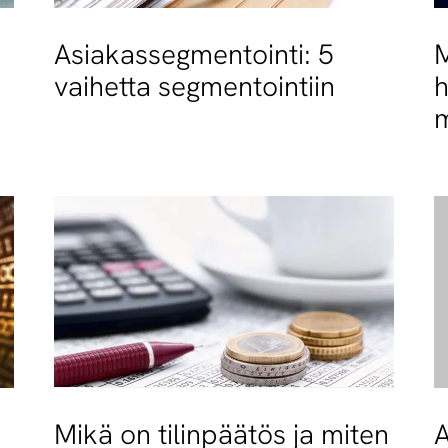
Asiakassegmentointi: 5
M
vaihetta segmentointiin
h
m
Mikä on tilinpäätös ja miten
A