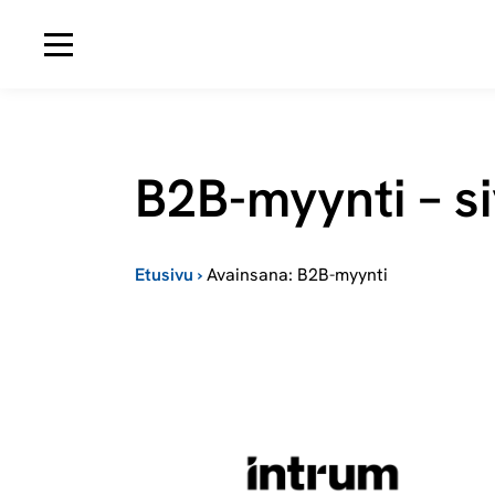
Avaa navigaatio
B2B-myynti – s
Etusivu
›
Avainsana: B2B-myynti