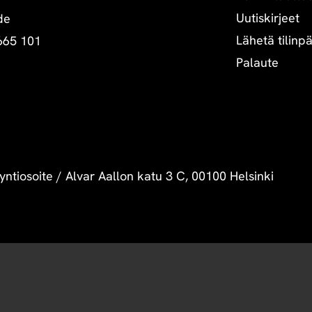
Uutiskirjeet
de
Lähetä tilinp
665 101
Palaute
yntiosoite
/
Alvar Aallon katu 3 C, 00100 Helsinki