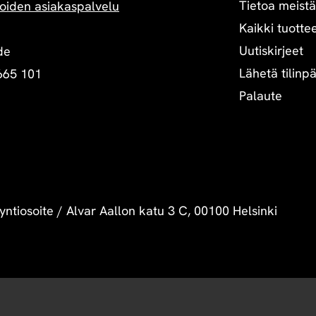
Tietoa meistä
oiden asiakaspalvelu
Kaikki tuottee
Uutiskirjeet
de
Lähetä tilinp
665 101
Palaute
yntiosoite
/
Alvar Aallon katu 3 C, 00100 Helsinki