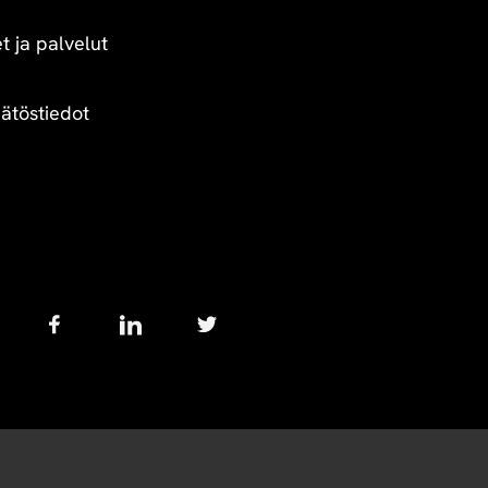
t ja palvelut
äätöstiedot
Follow
us