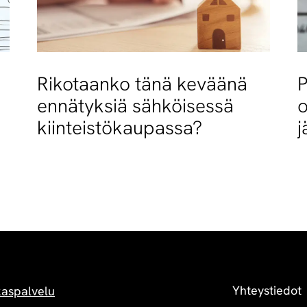
Rikotaanko tänä keväänä
P
ennätyksiä sähköisessä
o
kiinteistökaupassa?
j
Yhteystiedot
kaspalvelu