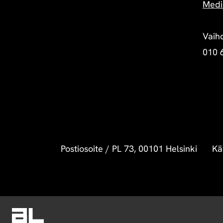
Medi
Vaih
010 
Postiosoite
/
PL 73, 00101 Helsinki
Kä