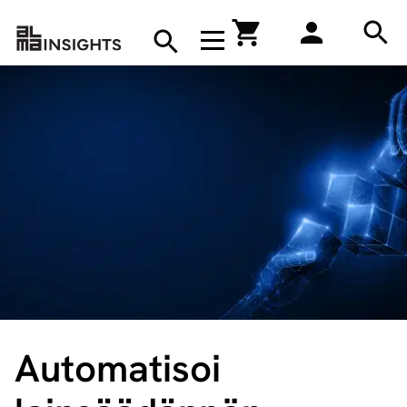
Hae
Avaa navigaatio
Kirjakauppa
Hae
Hae
Automatisoi