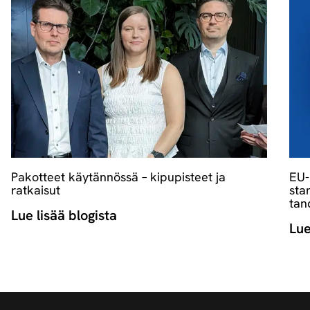
Pakotteet käytännössä – kipupisteet ja
EU-
ratkaisut
sta
tan­
Lue lisää blogista
Lue