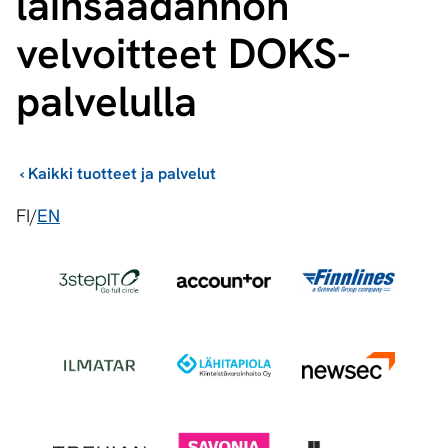
lainsäädännön
velvoitteet DOKS-
palvelulla
›
Kaikki tuotteet ja palvelut
FI/
EN