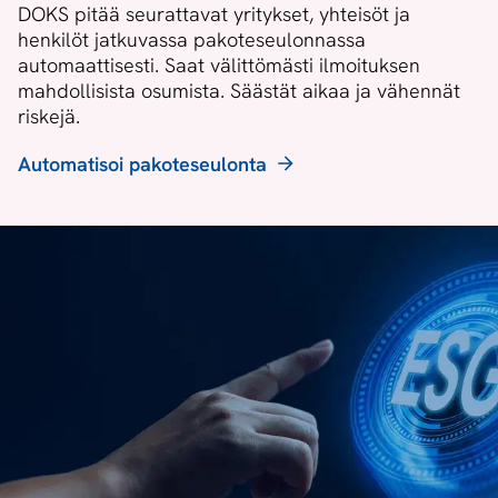
DOKS pitää seurattavat yritykset, yhteisöt ja
henkilöt jatkuvassa pakoteseulonnassa
automaattisesti. Saat välittömästi ilmoituksen
mahdollisista osumista. Säästät aikaa ja vähennät
riskejä.
Automatisoi pakoteseulonta