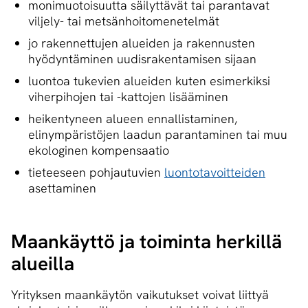
monimuotoisuutta säilyttävät tai parantavat
viljely- tai metsänhoitomenetelmät
jo rakennettujen alueiden ja rakennusten
hyödyntäminen uudisrakentamisen sijaan
luontoa tukevien alueiden kuten esimerkiksi
viherpihojen tai -kattojen lisääminen
heikentyneen alueen ennallistaminen,
elinympäristöjen laadun parantaminen tai muu
ekologinen kompensaatio
tieteeseen pohjautuvien
luontotavoitteiden
asettaminen
Maankäyttö ja toiminta herkillä
alueilla
Yrityksen maankäytön vaikutukset voivat liittyä