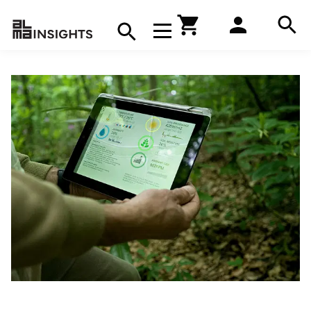
Hae
Avaa navigaatio
Kirjakauppa
Hae
Hae