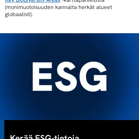
(monimuotoisuuden kannalta herkät alueet
globaalisti).
Kerää ESG-tietoja