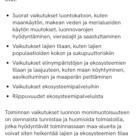
Suorat vaikutukset luontokatoon, kuten
maankäytön, makean veden ja merialueiden
käytön muutokset, luonnovarojen
hyödyntäminen, vieraslajit ja saastuttaminen
Vaikutukset lajien tilaan, kuten lajien
populaatioiden kokon ja sukupuuttoriskiin
Vaikutukset elinympäristöjen ja ekosysteemien
tilaan ja laajuuteen, kuten maan köyhtyminen,
aavikoituminen ja maaperän peittäminen
Vaikutukset ekosysteemipalveluihin
Riippuvuudet ekosysteemipalveluista
Toiminnan vaikutukset luonnon monimuotoisuuteen
on olennaista tunnistaa ja huomioida toimialoilla,
jotka hyödyntävät toiminnassaan maa-alueita ja
voivat siten heikentää lajien ja ekosysteemien tilaa