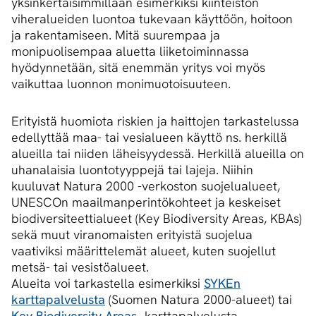
yksinkertaisimmillaan esimerkiksi kiinteistön
viheralueiden luontoa tukevaan käyttöön, hoitoon
ja rakentamiseen. Mitä suurempaa ja
monipuolisempaa aluetta liiketoiminnassa
hyödynnetään, sitä enemmän yritys voi myös
vaikuttaa luonnon monimuotoisuuteen.
Erityistä huomiota riskien ja haittojen tarkastelussa
edellyttää maa- tai vesialueen käyttö ns. herkillä
alueilla tai niiden läheisyydessä. Herkillä alueilla on
uhanalaisia luontotyyppejä tai lajeja. Niihin
kuuluvat Natura 2000 -verkoston suojelualueet,
UNESCOn maailmanperintökohteet ja keskeiset
biodiversiteettialueet (Key Biodiversity Areas, KBAs)
sekä muut viranomaisten erityistä suojelua
vaativiksi määrittelemät alueet, kuten suojellut
metsä- tai vesistöalueet.
Alueita voi tarkastella esimerkiksi
SYKEn
karttapalvelusta
(Suomen Natura 2000-alueet) tai
Key Biodiversity Areas
-karttapalvelusta