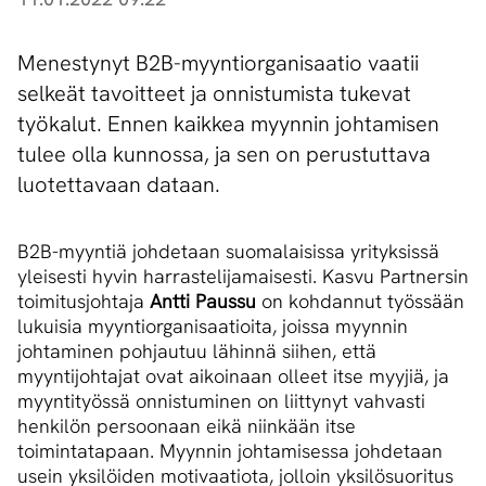
Menestynyt B2B-myyntiorganisaatio vaatii
selkeät tavoitteet ja onnistumista tukevat
työkalut. Ennen kaikkea myynnin johtamisen
tulee olla kunnossa, ja sen on perustuttava
luotettavaan dataan.
B2B-myyntiä johdetaan suomalaisissa yrityksissä
yleisesti hyvin harrastelijamaisesti. Kasvu Partnersin
toimitusjohtaja
Antti Paussu
on kohdannut työssään
lukuisia myyntiorganisaatioita, joissa myynnin
johtaminen pohjautuu lähinnä siihen, että
myyntijohtajat ovat aikoinaan olleet itse myyjiä, ja
myyntityössä onnistuminen on liittynyt vahvasti
henkilön persoonaan eikä niinkään itse
toimintatapaan. Myynnin johtamisessa johdetaan
usein yksilöiden motivaatiota, jolloin yksilösuoritus