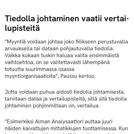
Tiedolla johtaminen vaatii ver­tai­
lu­pis­tei­tä
”Myyntiä voidaan johtaa joko fiilikseen perustuvalla
arvauksella tai dataan pohjautuvalla tiedolla.
Vaikka kukaan tuskin haluaa valita ensimmäistä
vaihtoehtoa, on se valitettavasti lähempänä
totuutta suurimmassa osassa
myyntiorganisaatioita”, Paussu kertoo.
Jotta voidaan puhua aidosti tiedolla johtamisesta,
tarvitaan dataa ja vertailupisteitä, sillä sitä tiedolla
johtaminen pohjimmiltaan on, vertailua.
”Esimerkiksi Alman Analysaattori auttaa juuri
näiden kaivattujen mittatikkujen tuottamisessa. Kun