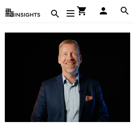
Hae
Avaa navigaatio
Kirjakauppa
Hae
Hae