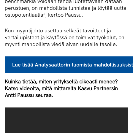
benchmarkia voidaan tehdä luotettavaan dataan
perustuen, on mahdollista tunnistaa ja löytää uutta
ostopotentiaalia”, kertoo Paussu.
Kun myyntijohto asettaa selkeät tavoitteet ja
vertailupisteet ja käytössä on toimivat työkalut, on
myynti mahdollista viedä aivan uudelle tasolle.
Lue lisää Analysaattorin tuomista mahdollisuuksis
Kuinka tietää, miten yrityksellä oikeasti menee?
Katso videolta, mitä mittareita Kasvu Partnersin
Antti Paussu seuraa.