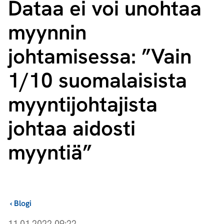
Dataa ei voi unohtaa
myynnin
johtamisessa: ”Vain
1/10 suomalaisista
myyn­ti­joh­ta­jis­ta
johtaa aidosti
myyntiä”
›
Blogi
11.01.2022 09:22