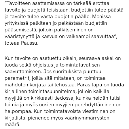
”Tavoitteen asettamisessa on tärkeää erottaa
tavoite ja budjetti toisistaan, budjettiin tulee päästä
ja tavoite tulee vasta budjetin päälle. Monissa
yrityksissä palkitaan jo pelkästään budjettiin
pääsemisestä, jolloin palkitseminen on
vääristynyttä ja kasvua on vaikeampi saavuttaa”,
toteaa Paussu.
Kun tavoite on asetuettu oikein, seuraava askel on
luoda selkä ohjeistus ja toimintatavat sen
saavuttamiseen. Jos suorituksista puuttuu
parametrit, joilla sitä mitataan, on toimintaa
mahdoton korjata tai tehostaa. Paras tapa on luoda
kirjallinen toimintasuunnitelma, jolloin kaikilla
myyjillä on kirkkaasti tiedossa, kuinka heidän tulisi
toimia ja myös uusien myyjien perehdyttäminen on
helpompaa. Kun toimintatavoista viestiminen on
kirjallista, pienenee myös väärinymmärrysten
määrä.