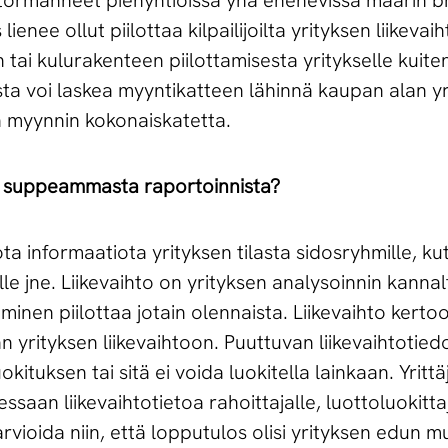
törmänneet pienyhtiöissä yhä enenevissä määrin br
lienee ollut piilottaa kilpailijoilta yrityksen liikevaih
 tai kulurakenteen piilottamisesta yritykselle kuit
a voi laskea myyntikatteen lähinnä kaupan alan yrityk
n myynnin kokonaiskatetta.
lla suppeammasta raportoinnista?
a informaatiota yrityksen tilasta sidosryhmille, kute
oille jne. Liikevaihto on yrityksen analysoinnin kannal
nen piilottaa jotain olennaista. Liikevaihto kertoo
yrityksen liikevaihtoon. Puuttuvan liikevaihtotiedo
uksen tai sitä ei voida luokitella lainkaan. Yrittäj
aan liikevaihtotietoa rahoittajalle, luottoluokittaji
arvioida niin, että lopputulos olisi yrityksen edun 