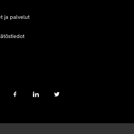
t ja palvelut
äätöstiedot
Follow
us