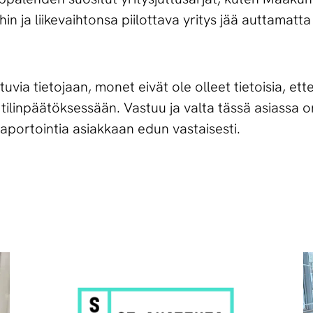
in ja liikevaihtonsa piilottava yritys jää auttamatta 
via tietojaan, monet eivät ole olleet tietoisia, ett
tilinpäätöksessään. Vastuu ja valta tässä asiassa on 
portointia asiakkaan edun vastaisesti.