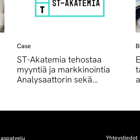
Case
B
ST-Akatemia tehostaa
myyntiä ja markkinointia
t
Analysaattorin sekä
a
Tietohuollon avulla
R
Yhteystiedot
kaspalvelu