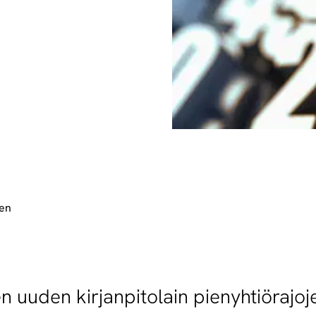
sen
n uuden kirjanpitolain pienyhtiöraj