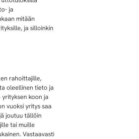
uttotuloksilla
to- ja
enkaan mitään
sille, ja silloinkin
n rahoittajille,
ta oleellinen tieto ja
 yrityksen koon ja
n vuoksi yritys saa
ä joutuu tällöin
lle tai muille
mukainen. Vastaavasti