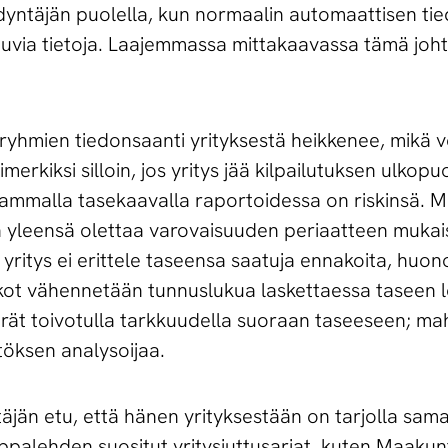
yntäjän puolella, kun normaalin automaattisen tie
via tietoja. Laajemmassa mittakaavassa tämä joht
ryhmien tiedonsaanti yrityksestä heikkenee, mikä v
imerkiksi silloin, jos yritys jää kilpailutuksen ulkop
ammalla tasekaavalla raportoidessa on riskinsä. Mik
taja yleensä olettaa varovaisuuden periaatteen mukai
s yritys ei erittele taseensa saatuja ennakoita, huo
akot vähennetään tunnuslukua laskettaessa taseen
 erät toivotulla tarkkuudella suoraan taseeseen; ma
ätöksen analysoijaa.
äjän etu, että hänen yrityksestään on tarjolla sama
uppalehden suositut yritysjuttusarjat, kuten Maakun