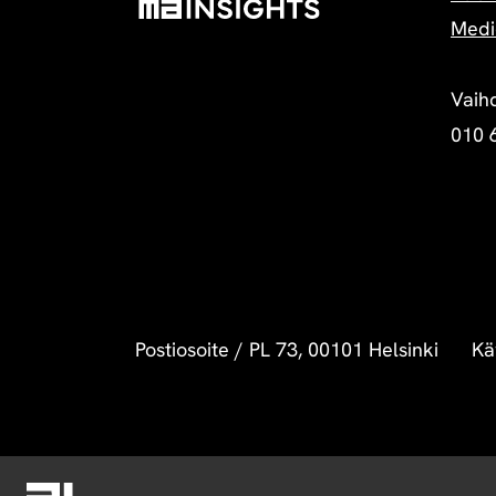
Medi
Vaih
010 
Postiosoite
/
PL 73, 00101 Helsinki
Kä