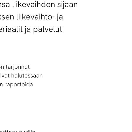
a liikevaihdon sijaan
sen liikevaihto- ja
riaalit ja palvelut
on tarjonnut
ivat halutessaan
an raportoida