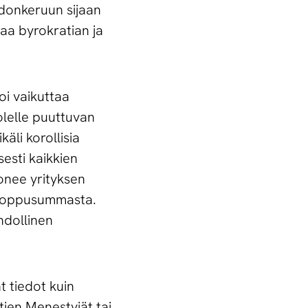
donkeruun sijaan
aa byrokratian ja
oi vaikuttaa
uolelle puuttuvan
äli korollisia
sesti kaikkien
nonee yrityksen
 loppusummasta.
hdollinen
t tiedot kuin
tien Menestyjät tai