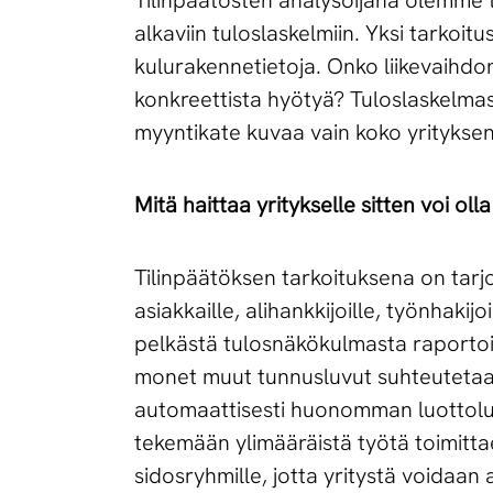
Tilinpäätösten analysoijana olemme 
alkaviin tuloslaskelmiin. Yksi tarkoitus 
kulurakennetietoja. Onko liikevaihdon
konkreettista hyötyä? Tuloslaskelmast
myyntikate kuvaa vain koko yritykse
Mitä haittaa yritykselle sitten voi o
Tilinpäätöksen tarkoituksena on tarjot
asiakkaille, alihankkijoille, työnhakij
pelkästä tulosnäkökulmasta raportoimi
monet muut tunnusluvut suhteutetaan 
automaattisesti huonomman luottoluokit
tekemään ylimääräistä työtä toimittaess
sidosryhmille, jotta yritystä voidaan 