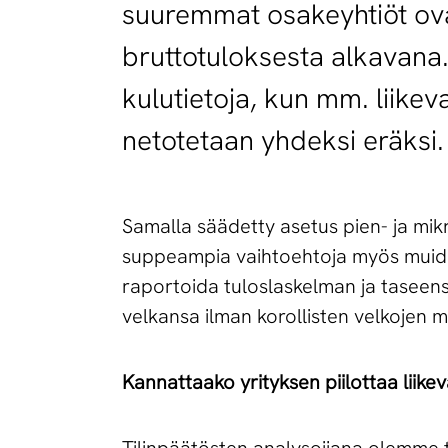
suuremmat osakeyhtiöt ova
bruttotuloksesta alkavana. 
kulutietoja, kun mm. liikeva
netotetaan yhdeksi eräksi.
Samalla säädetty asetus pien- ja mikr
suppeampia vaihtoehtoja myös muiden
raportoida tuloslaskelman ja taseensa
velkansa ilman korollisten velkojen m
Kannattaako yrityksen piilottaa liike