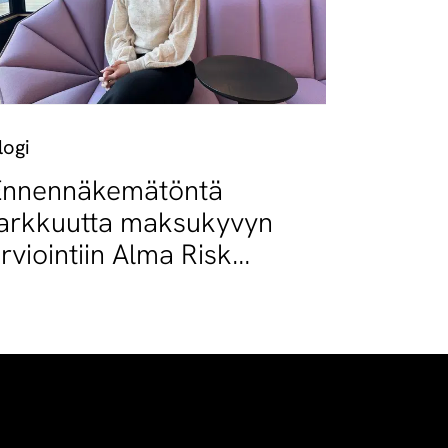
logi
Ennennäkemätöntä
arkkuutta maksukyvyn
rviointiin Alma Risk
atingilla