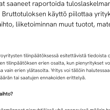
t saaneet raportoida tuloslaskelmans
Bruttotuloksen käyttö piilottaa yrityk
ihto, liiketoiminnan muut tuotot, mate
oyritysten tilinpäätöksessä esitettävistä tiedoista 
 tilinpäätöksen erien osalta, kun pienyritykset vo
 vain erien ylätasolta. Yritys voi tällöin halutessa
äärän tai saatujen ennakoiden erittelyä.
vaihto?