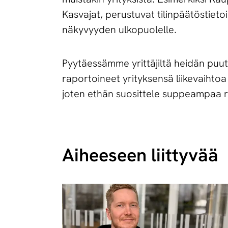
Kasvajat, perustuvat tilinpäätöstietoih
näkyvyyden ulkopuolelle.
Pyytäessämme yrittäjiltä heidän puuttu
raportoineet yrityksensä liikevaihtoa 
joten ethän suosittele suppeampaa ra
Aiheeseen liittyvää