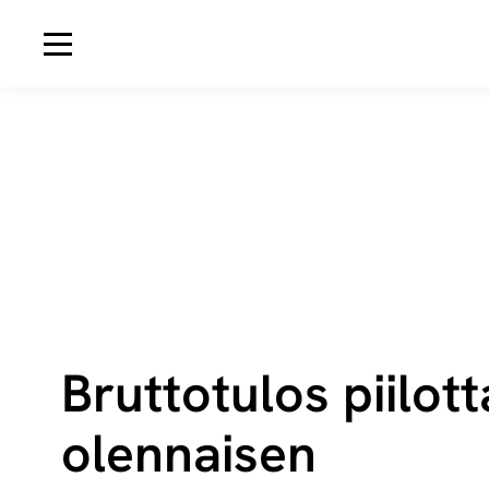
Avaa navigaatio
Bruttotulos piilot
olennaisen