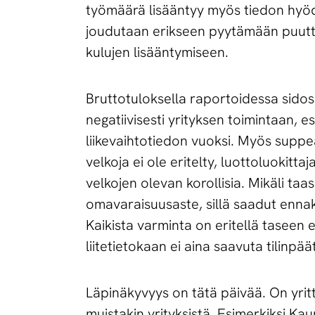
työmäärä lisääntyy myös tiedon hyöd
joudutaan erikseen pyytämään puuttu
kulujen lisääntymiseen.
Bruttotuloksella raportoidessa sidos
negatiivisesti yrityksen toimintaan, es
liikevaihtotiedon vuoksi. Myös suppe
velkoja ei ole eritelty, luottoluokit
velkojen olevan korollisia. Mikäli taa
omavaraisuusaste, sillä saadut enn
Kaikista varminta on eritellä taseen
liitetietokaan ei aina saavuta tilinpä
Läpinäkyvyys on tätä päivää. On yritt
muistakin yrityksistä. Esimerkiksi Ka