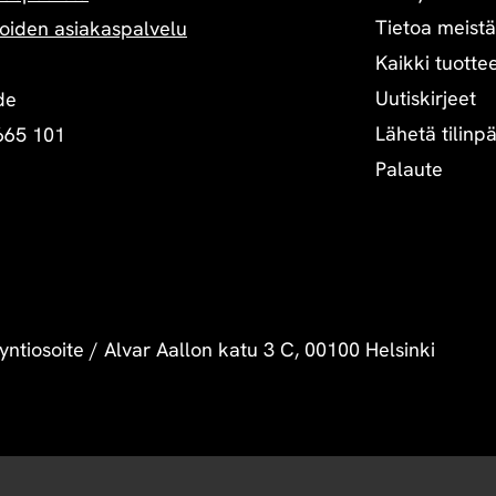
Tietoa meistä
oiden asiakaspalvelu
Kaikki tuottee
Uutiskirjeet
de
Lähetä tilinp
665 101
Palaute
yntiosoite
/
Alvar Aallon katu 3 C, 00100 Helsinki