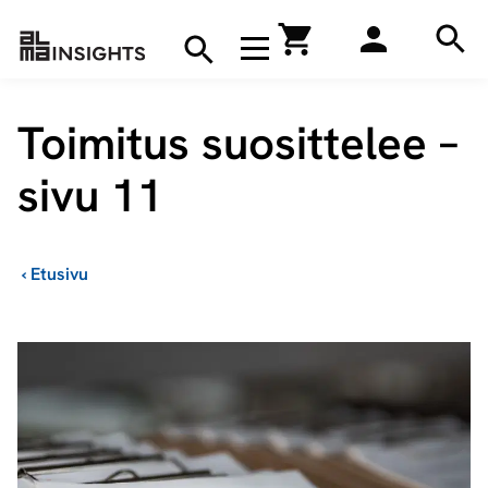
Hae
Avaa navigaatio
Kirjakauppa
Hae
Hae
Toimitus suosittelee –
sivu 11
›
Etusivu