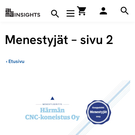
Hae
Avaa navigaatio
Kirjakauppa
Hae
Hae
Menestyjät – sivu 2
›
Etusivu