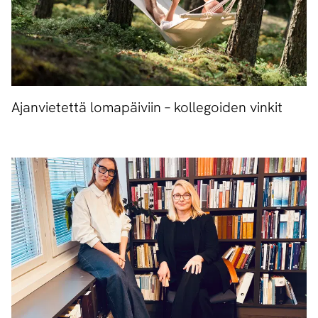
Ajanvietettä lomapäiviin – kollegoiden vinkit