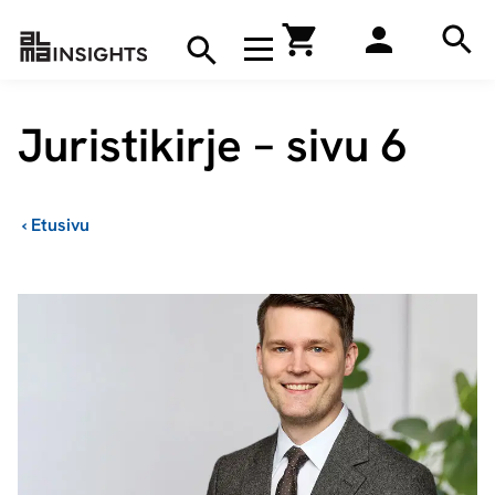
Hae
Avaa navigaatio
Kirjakauppa
Hae
Hae
Juristikirje – sivu 6
›
Etusivu