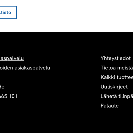
stieto
Yhteystiedot
kaspalvelu
Tietoa meistä
oiden asiakaspalvelu
Kaikki tuottee
Uutiskirjeet
de
Lähetä tilinp
665 101
Palaute