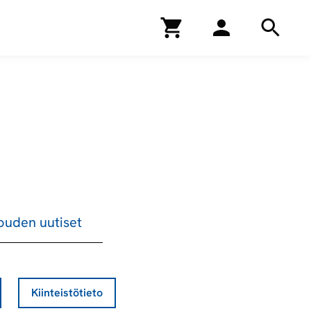
Kirjakauppa
Hae
Hae
louden uutiset
Kiinteistötieto