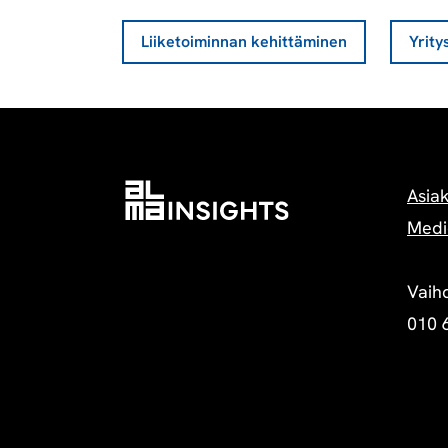
Liiketoiminnan kehittäminen
Yrity
Asia
Medi
Vaih
010 