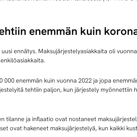
­tä tehtiin enemmän kuin kor
 uusi ennätys. Maksujärjestelyasiakkaita oli vuonn
henkilöasiakkaita.
n 10 000 enemmän kuin vuonna 2022 ja jopa enemmä
stelyitä tehtiin paljon, kun järjestely myönnettiin 
 tilanne ja inflaatio ovat nostaneet maksujärjeste
set ovat hakeneet maksujärjestelyä, kun kaikki ku