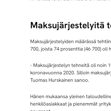
Mak­su­jär­jes­te­lyi
Maksujärjestelyiden määrässä tehtiin
700, joista 74 prosenttia (46 700) oli 
- Maksujärjestelyn tehneitä oli noi
koronavuonna 2020. Silloin maksujärje
Tuomas Hurskainen sanoo.
Hänen mukaansa yleinen taloudellinen
henkilöasiakkaat ja pienemmät yrityk