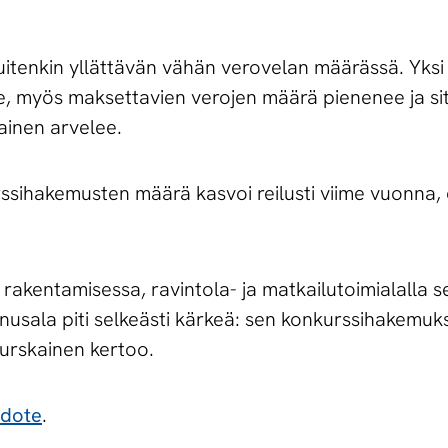
itenkin yllättävän vähän verovelan määrässä. Yksi s
ee, myös maksettavien verojen määrä pienenee ja si
inen arvelee.
hakemusten määrä kasvoi reilusti viime vuonna, eri
 rakentamisessa, ravintola- ja matkailutoimialalla s
nnusala piti selkeästi kärkeä: sen konkurssihakemuk
urskainen kertoo.
edote
.