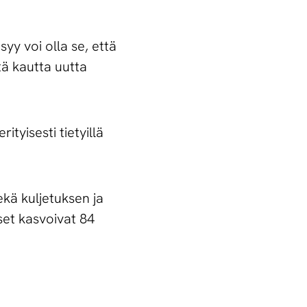
yy voi olla se, että
tä kautta uutta
tyisesti tietyillä
ekä kuljetuksen ja
set kasvoivat 84