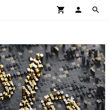
Kirjakauppa
Hae
Hae