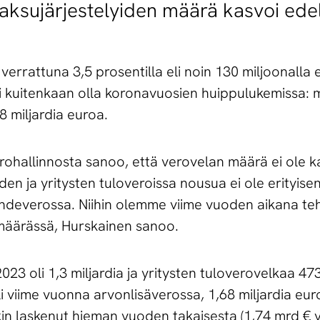
ksujärjestelyiden määrä kasvoi edel
errattuna 3,5 prosentilla eli noin 130 miljoonalla e
 ei kuitenkaan olla koronavuosien huippulukemissa:
8 miljardia euroa.
ohallinnosta sanoo, että verovelan määrä ei ole k
iden ja yritysten tuloveroissa nousua ei ole erityise
lähdeverossa. Niihin olemme viime vuoden aikana te
 määrässä, Hurskainen sanoo.
23 oli 1,3 miljardia ja yritysten tuloverovelkaa 47
i viime vuonna arvonlisäverossa, 1,68 miljardia eur
in laskenut hieman vuoden takaisesta (1,74 mrd € 