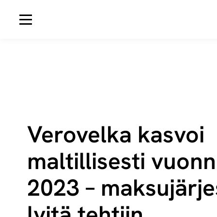
Avaa navigaatio
Verovelka kasvoi
maltillisesti vuon
2023 – mak­su­jär­je
lyi­tä tehtiin