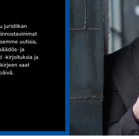
u juridiikan
kiinnostavimmat
aisemme uutisia,
säädös- ja
-kirjoituksia ja
skirjeen saat
päivä.