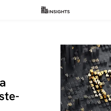
na
s­te­