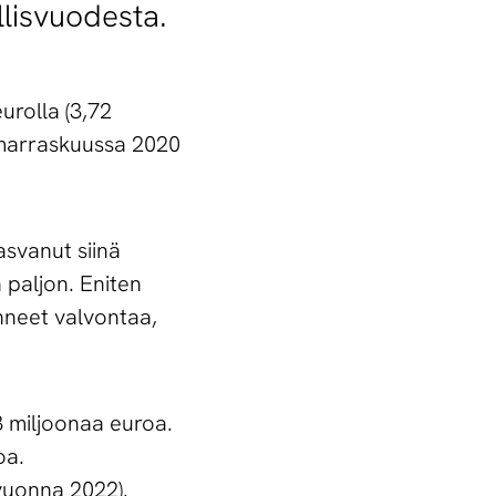
lisvuodesta.
urolla (3,72
 marraskuussa 2020
asvanut siinä
n paljon. Eniten
hneet valvontaa,
3 miljoonaa euroa.
oa.
vuonna 2022).