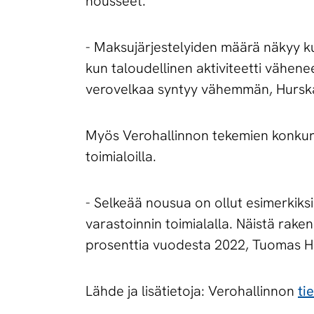
nousseet.
- Maksujärjestelyiden määrä näkyy ku
kun taloudellinen aktiviteetti vähen
verovelkaa syntyy vähemmän, Hurska
Myös Verohallinnon tekemien konkurssi
toimialoilla.
- Selkeää nousua on ollut esimerkiksi
varastoinnin toimialalla. Näistä rake
prosenttia vuodesta 2022, Tuomas H
Lähde ja lisätietoja: Verohallinnon
ti