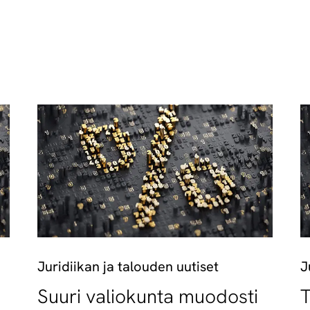
Juridiikan ja talouden uutiset
J
u
Suuri valiokunta muodosti
T