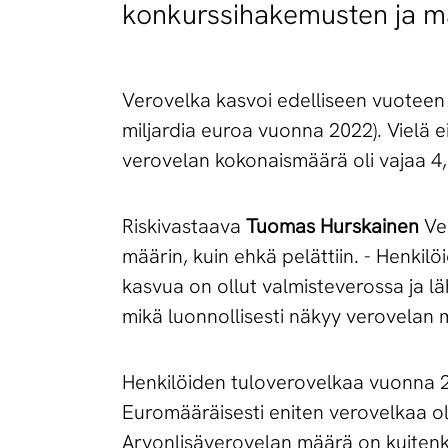
konkurssihakemusten ja ma
Verovelka kasvoi edelliseen vuoteen v
miljardia euroa vuonna 2022). Vielä
verovelan kokonaismäärä oli vajaa 4,
Riskivastaava
Tuomas Hurskainen
Ver
määrin, kuin ehkä pelättiin. - Henkilö
kasvua on ollut valmisteverossa ja 
mikä luonnollisesti näkyy verovelan
Henkilöiden tuloverovelkaa vuonna 20
Euromääräisesti eniten verovelkaa ol
Arvonlisäverovelan määrä on kuitenk