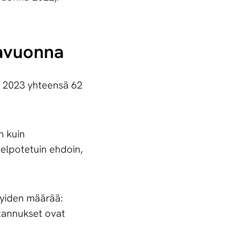
onavuonna
a 2023 yhteensä 62
n kuin
helpotetuin ehdoin,
lyiden määrää:
stannukset ovat